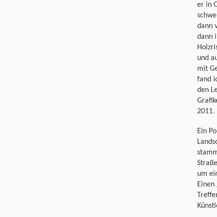
er in 
schwe
dann 
dann i
Holzri
und au
mit G
fand i
den Le
Grafik
2011.
Ein Po
Lands
stammt
Straße
um ein
Einen 
Treffe
Künstl