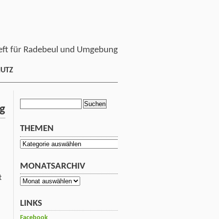
ft für Radebeul und Umgebung
HUTZ
Suchen
g
nach:
THEMEN
Themen
MONATSARCHIV
t
Monatsarchiv
LINKS
Facebook