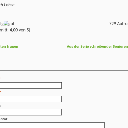
ch Lohse
729 Aufru
nitt:
4,00
von 5)
ten trugen
Aus der Serie schreibender Seniore
*
*
e
ntar