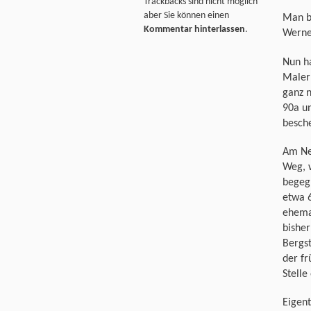
Trackbacks sind nicht möglich
aber Sie können einen
Man b
Kommentar hinterlassen
.
Werner
Nun ha
Maler 
ganz 
90a un
besche
Am Ne
Weg, 
begegn
etwa 
ehemal
bisher
Bergs
der fr
Stelle
Eigent