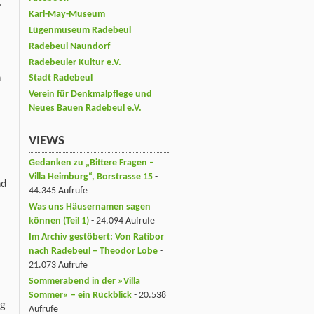
.
Karl-May-Museum
Lügenmuseum Radebeul
Radebeul Naundorf
Radebeuler Kultur e.V.
h
Stadt Radebeul
Verein für Denkmalpflege und
Neues Bauen Radebeul e.V.
VIEWS
Gedanken zu „Bittere Fragen –
Villa Heimburg“, Borstrasse 15
-
nd
44.345 Aufrufe
Was uns Häusernamen sagen
können (Teil 1)
- 24.094 Aufrufe
Im Archiv gestöbert: Von Ratibor
nach Radebeul – Theodor Lobe
-
21.073 Aufrufe
Sommerabend in der »Villa
Sommer« – ein Rückblick
- 20.538
ng
Aufrufe