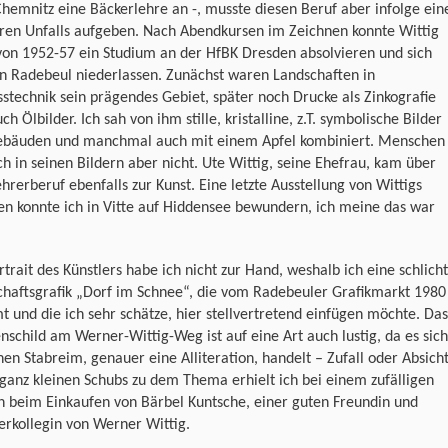
Chemnitz eine Bäckerlehre an -, musste diesen Beruf aber infolge ein
ren Unfalls aufgeben. Nach Abendkursen im Zeichnen konnte Wittig
von 1952-57 ein Studium an der HfBK Dresden absolvieren und sich
n Radebeul niederlassen. Zunächst waren Landschaften in
sstechnik sein prägendes Gebiet, später noch Drucke als Zinkografie
ch Ölbilder. Ich sah von ihm stille, kristalline, z.T. symbolische Bilder
ebäuden und manchmal auch mit einem Apfel kombiniert. Menschen
ch in seinen Bildern aber nicht. Ute Wittig, seine Ehefrau, kam über
hrerberuf ebenfalls zur Kunst. Eine letzte Ausstellung von Wittigs
en konnte ich in Vitte auf Hiddensee bewundern, ich meine das war
rtrait des Künstlers habe ich nicht zur Hand, weshalb ich eine schlich
chaftsgrafik „Dorf im Schnee“, die vom Radebeuler Grafikmarkt 1980
 und die ich sehr schätze, hier stellvertretend einfügen möchte. Das
nschild am Werner-Wittig-Weg ist auf eine Art auch lustig, da es sich
en Stabreim, genauer eine Alliteration, handelt – Zufall oder Absich
ganz kleinen Schubs zu dem Thema erhielt ich bei einem zufälligen
n beim Einkaufen von Bärbel Kuntsche, einer guten Freundin und
erkollegin von Werner Wittig.