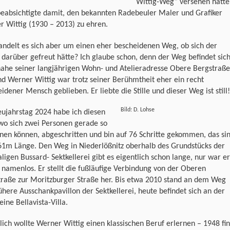
Wittig-Weg“ versehen hatte
eabsichtigte damit, den bekannten Radebeuler Maler und Grafiker
 Wittig (1930 – 2013) zu ehren.
ndelt es sich aber um einen eher bescheidenen Weg, ob sich der
darüber gefreut hätte? Ich glaube schon, denn der Weg befindet sic
nahe seiner langjährigen Wohn- und Atelieradresse Obere Bergstraße
d Werner Wittig war trotz seiner Berühmtheit eher ein recht
idener Mensch geblieben. Er liebte die Stille und dieser Weg ist still!
Bild: D. Lohse
ujahrstag 2024 habe ich diesen
wo sich zwei Personen gerade so
en können, abgeschritten und bin auf 76 Schritte gekommen, das si
61m Länge. Den Weg in Niederlößnitz oberhalb des Grundstücks der
igen Bussard- Sektkellerei gibt es eigentlich schon lange, nur war er
 namenlos. Er stellt die fußläufige Verbindung von der Oberen
traße zur Moritzburger Straße her. Bis etwa 2010 stand an dem Weg
ühere Ausschankpavillon der Sektkellerei, heute befindet sich an der
 eine Bellavista-Villa.
lich wollte Werner Wittig einen klassischen Beruf erlernen – 1948 fi