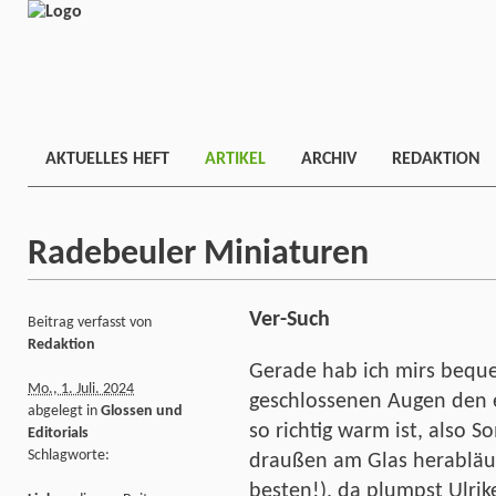
AKTUELLES HEFT
ARTIKEL
ARCHIV
REDAKTION
Radebeuler Miniaturen
Ver-Such
Beitrag verfasst von
Redaktion
Gerade hab ich mirs bequ
Mo., 1. Juli. 2024
geschlossenen Augen den 
abgelegt in
Glossen und
so richtig warm ist, also
Editorials
Schlagworte:
draußen am Glas herabläuf
besten!), da plumpst Ulrik