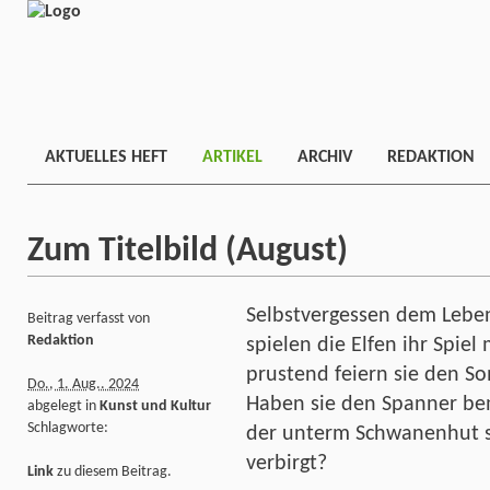
AKTUELLES HEFT
ARTIKEL
ARCHIV
REDAKTION
Zum Titelbild (August)
Selbstvergessen dem Lebe
Beitrag verfasst von
Redaktion
spielen die Elfen ihr Spie
prustend feiern sie den So
Do., 1. Aug.. 2024
Haben sie den Spanner be
abgelegt in
Kunst und Kultur
Schlagworte:
der unterm Schwanenhut se
verbirgt?
Link
zu diesem Beitrag.