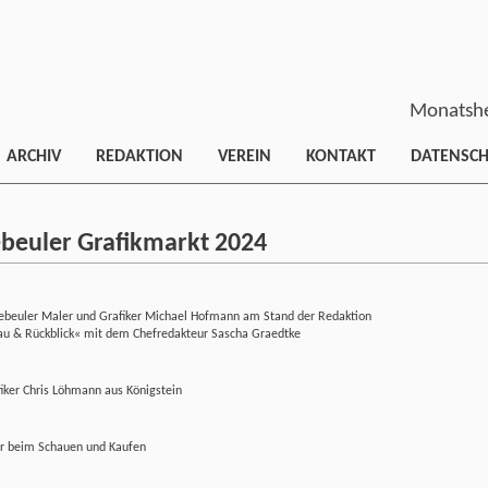
Monatshe
ARCHIV
REDAKTION
VEREIN
KONTAKT
DATENSC
beuler Grafikmarkt 2024
ebeuler Maler und Grafiker Michael Hofmann am Stand der Redaktion
au & Rückblick« mit dem Chefredakteur Sascha Graedtke
iker Chris Löhmann aus Königstein
r beim Schauen und Kaufen