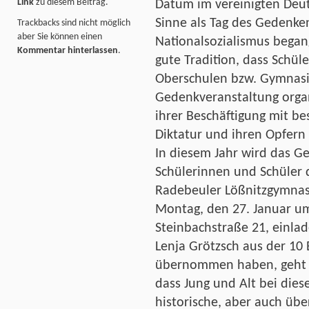
Link
zu diesem Beitrag.
Datum im vereinigten Deu
Sinne als Tag des Gedenke
Trackbacks sind nicht möglich
aber Sie können einen
Nationalsozialismus begang
Kommentar hinterlassen
.
gute Tradition, dass Schüle
Oberschulen bzw. Gymnasi
Gedenkveranstaltung organi
ihrer Beschäftigung mit b
Diktatur und ihren Opfern ö
In diesem Jahr wird das 
Schülerinnen und Schüler 
Radebeuler Lößnitzgymnas
Montag, den 27. Januar um 
Steinbachstraße 21, einl
Lenja Grötzsch aus der 10 
übernommen haben, geht 
dass Jung und Alt bei die
historische, aber auch über