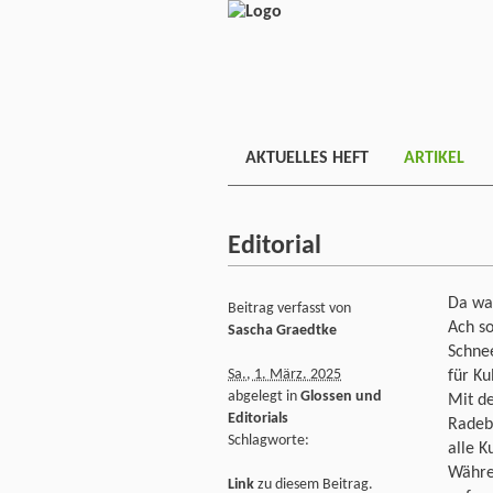
AKTUELLES HEFT
ARTIKEL
Editorial
Da wa
Beitrag verfasst von
Ach s
Sascha Graedtke
Schne
Sa., 1. März. 2025
für Ku
abgelegt in
Glossen und
Mit d
Editorials
Radebe
Schlagworte:
alle K
Währen
Link
zu diesem Beitrag.