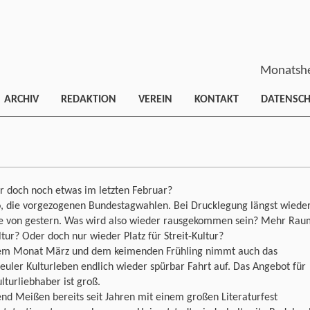
Monatshe
ARCHIV
REDAKTION
VEREIN
KONTAKT
DATENSC
r doch noch etwas im letzten Februar?
o, die vorgezogenen Bundestagwahlen. Bei Drucklegung längst wiede
e von gestern. Was wird also wieder rausgekommen sein? Mehr Rau
ltur? Oder doch nur wieder Platz für Streit-Kultur?
em Monat März und dem keimenden Frühling nimmt auch das
uler Kulturleben endlich wieder spürbar Fahrt auf. Das Angebot für
ulturliebhaber ist groß.
d Meißen bereits seit Jahren mit einem großen Literaturfest