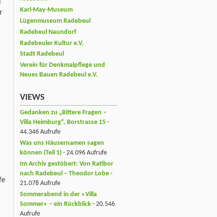
l
Karl-May-Museum
r
Lügenmuseum Radebeul
Radebeul Naundorf
Radebeuler Kultur e.V.
Stadt Radebeul
Verein für Denkmalpflege und
Neues Bauen Radebeul e.V.
VIEWS
Gedanken zu „Bittere Fragen –
Villa Heimburg“, Borstrasse 15
-
44.346 Aufrufe
Was uns Häusernamen sagen
können (Teil 1)
- 24.096 Aufrufe
Im Archiv gestöbert: Von Ratibor
nach Radebeul – Theodor Lobe
-
fe
21.078 Aufrufe
Sommerabend in der »Villa
Sommer« – ein Rückblick
- 20.546
Aufrufe