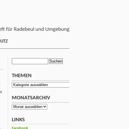
ft für Radebeul und Umgebung
HUTZ
Suchen
nach:
THEMEN
Themen
r
m
MONATSARCHIV
Monatsarchiv
LINKS
Facebook