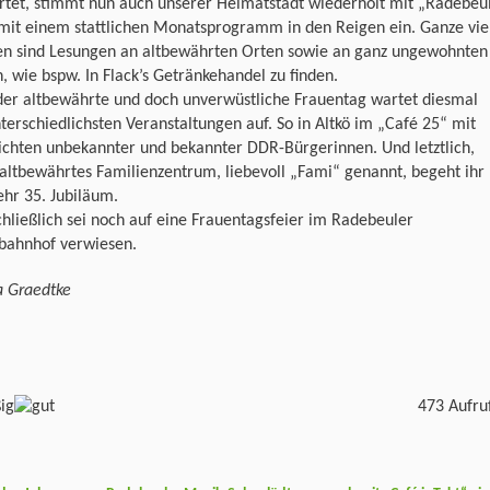
rtet, stimmt nun auch unserer Heimatstadt wiederholt mit „Radebeu
 mit einem stattlichen Monatsprogramm in den Reigen ein. Ganze vie
n sind Lesungen an altbewährten Orten sowie an ganz ungewohnten
n, wie bspw. In Flack’s Getränkehandel zu finden.
der altbewährte und doch unverwüstliche Frauentag wartet diesmal
terschiedlichsten Veranstaltungen auf. So in Altkö im „Café 25“ mit
ichten unbekannter und bekannter DDR-Bürgerinnen. Und letztlich,
altbewährtes Familienzentrum, liebevoll „Fami“ genannt, begeht ihr
hr 35. Jubiläum.
hließlich sei noch auf eine Frauentagsfeier im Radebeuler
rbahnhof verwiesen.
a Graedtke
473 Aufru