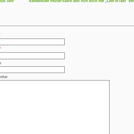
das Jahr
Radebeuler Musik-Salon lädt nun auch mit „Café inTakt“ ei
*
*
e
ntar