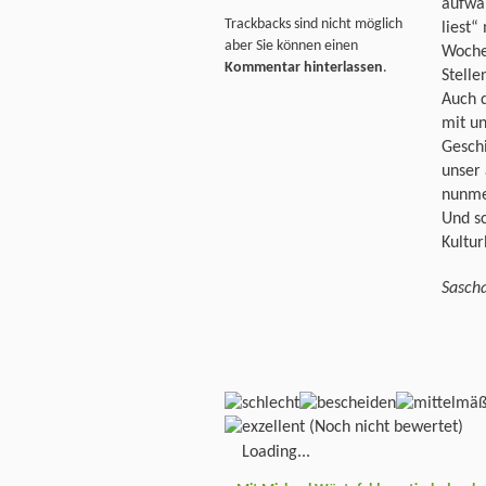
aufwa
Trackbacks sind nicht möglich
liest“
aber Sie können einen
Woche
Kommentar hinterlassen
.
Stelle
Auch 
mit un
Gesch
unser 
nunme
Und sc
Kultu
Sasch
(Noch nicht bewertet)
Loading...