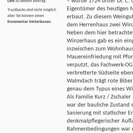
– wurde 1724 unter Dr. C.
Link
zu diesem Beitrag.
Eigentümer des heutigen 
Trackbacks sind nicht möglich
aber Sie können einen
erbaut. Zu diesem Weingu
Kommentar hinterlassen
.
dem Herrenhaus zwei Winz
Neben dem hier betrachte
Winzerhaus gab es ein ein
inzwischen zum Wohnhaus
Mauereinfriedung mit Pfort
verputzt, das Fachwerk-OG 
verbretterte Südseite eben
Walmdach trägt rote Biber
genau dem Typus eines Win
Als Familie Kurz / Zschale
war der bauliche Zustand s
Sanierung mit statischer E
denkmalpflegerischer Aufla
Rahmenbedingungen war di