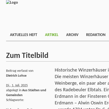
AKTUELLES HEFT
ARTIKEL
ARCHIV
REDAKTION
Zum Titelbild
Historische Winzerhäuser 
Beitrag verfasst von
Dietrich Lohse
Die meisten Winzerhäuser
Weinberge, ein paar aber
Di., 1. Juli. 2025
des Radebeuler Elbtals. Ei
abgelegt in
Aus Städten und
Gemeinden
Erdmann in der Finsteren G
Schlagworte:
Erdmann – Alwin Oswin Er