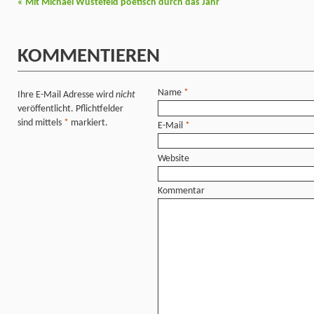
«
Mit Michael Wüstefeld poetisch durch das Jahr
KOMMENTIEREN
Name
*
Ihre E-Mail Adresse wird
nicht
veröffentlicht. Pflichtfelder
sind mittels
*
markiert.
E-Mail
*
Website
Kommentar