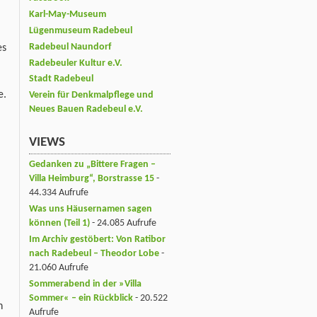
Karl-May-Museum
Lügenmuseum Radebeul
Radebeul Naundorf
es
Radebeuler Kultur e.V.
Stadt Radebeul
e.
Verein für Denkmalpflege und
Neues Bauen Radebeul e.V.
VIEWS
Gedanken zu „Bittere Fragen –
Villa Heimburg“, Borstrasse 15
-
44.334 Aufrufe
Was uns Häusernamen sagen
können (Teil 1)
- 24.085 Aufrufe
Im Archiv gestöbert: Von Ratibor
nach Radebeul – Theodor Lobe
-
21.060 Aufrufe
Sommerabend in der »Villa
Sommer« – ein Rückblick
- 20.522
n
Aufrufe