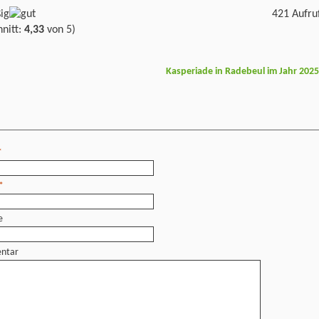
421 Aufru
nitt:
4,33
von 5)
Kasperiade in Radebeul im Jahr 202
*
*
e
ntar