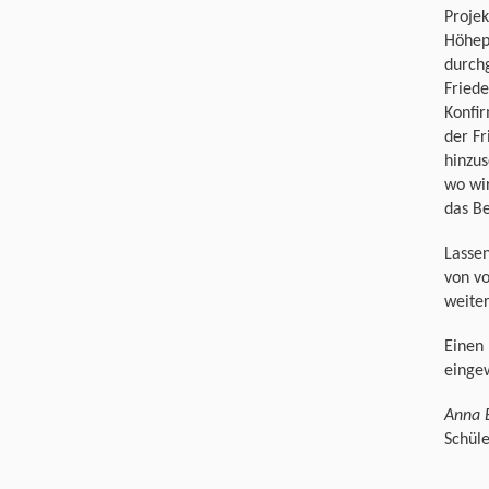
Proje
Höhep
durchg
Friede
Konfi
der Fr
hinzus
wo wir
das Be
Lassen
von vo
weiter
Einen 
eingew
Anna 
Schül