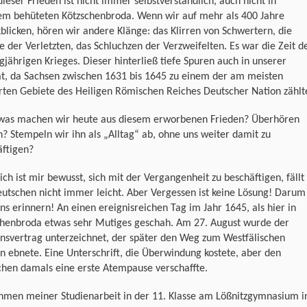
ieser Frieden ist nicht immer selbstverständlich, auch nicht in
em behüteten Kötzschenbroda. Wenn wir auf mehr als 400 Jahre
blicken, hören wir andere Klänge: das Klirren von Schwertern, die
e der Verletzten, das Schluchzen der Verzweifelten. Es war die Zeit d
gjährigen Krieges. Dieser hinterließ tiefe Spuren auch in unserer
t, da Sachsen zwischen 1631 bis 1645 zu einem der am meisten
rten Gebiete des Heiligen Römischen Reiches Deutscher Nation zählt
was machen wir heute aus diesem erworbenen Frieden? Überhören
n? Stempeln wir ihn als „Alltag“ ab, ohne uns weiter damit zu
äftigen?
ich ist mir bewusst, sich mit der Vergangenheit zu beschäftigen, fällt
utschen nicht immer leicht. Aber Vergessen ist keine Lösung! Darum
uns erinnern! An einen ereignisreichen Tag im Jahr 1645, als hier in
chenbroda etwas sehr Mutiges geschah. Am 27. August wurde der
nsvertrag unterzeichnet, der später den Weg zum Westfälischen
n ebnete. Eine Unterschrift, die Überwindung kostete, aber den
hen damals eine erste Atempause verschaffte.
hmen meiner Studienarbeit in der 11. Klasse am Lößnitzgymnasium i