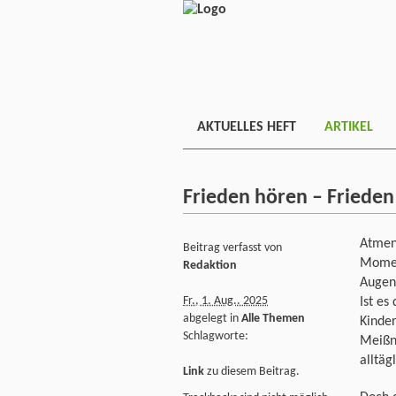
AKTUELLES HEFT
ARTIKEL
Frieden hören – Frieden
Atmen 
Beitrag verfasst von
Momen
Redaktion
Augen
Fr., 1. Aug.. 2025
Ist es
abgelegt in
Alle Themen
Kinde
Schlagworte:
Meißne
alltäg
Link
zu diesem Beitrag.