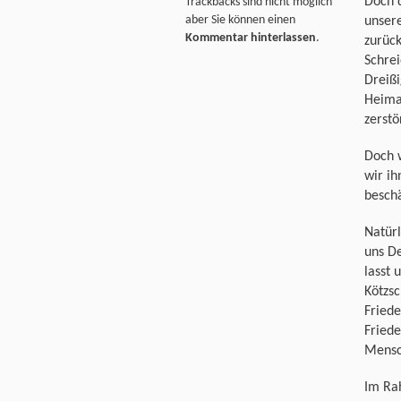
Doch d
Trackbacks sind nicht möglich
aber Sie können einen
unser
Kommentar hinterlassen
.
zurück
Schrei
Dreißi
Heima
zerstö
Doch 
wir ih
besch
Natürl
uns De
lasst 
Kötzs
Friede
Friede
Mensc
Im Ra