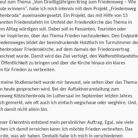
eul zum Thema „Vom Dreißigjährigen Krieg zum Friedensweg – Wie
ute erinnern“, habe ich mich intensiv mit dem Projekt „Friedensweg
henbroda“ auseinandergesetzt. Ein Projekt, das mit Hilfe von 13
annten Friedenstafeln im Umfeld der Friedenskirche das Thema in
m Alltag würdigen soll. Dabei soll es Passanten, Touristen oder
her inspirieren, über das Thema Frieden nachzudenken. Den Endpunk
riedensweges bildet der beeindruckende Holztisch im Turmzimmer de
chenbrodaer Friedenskirche, auf dem damals der Friedensvertrag
eichnet wurde. Damit wird das Ziel verfolgt, den Waffenstillstandstis
 Öffentlichkeit zu bringen und über die Kirche hinaus ein klares
n für Frieden zu verbreiten.
 meine Studienarbeit wurde mir bewusst, wie selten über das Thema
n heute gesprochen wird. Bei der Auftaktveranstaltung zum
ensweg Kötzschenbroda im Luthersaal im September letzten Jahres
ich gemerkt, wie oft auch ich einfach wegschaue oder weghöre. Und,
ch damit nicht allein bin.
eser Erkenntnis entstand mein persönlicher Auftrag. Egal, wie viele
en ich damit erreichen kann: Ich möchte Frieden verbreiten. Das
rste, was wir haben. Deshalb habe ich mich in verschiedenen