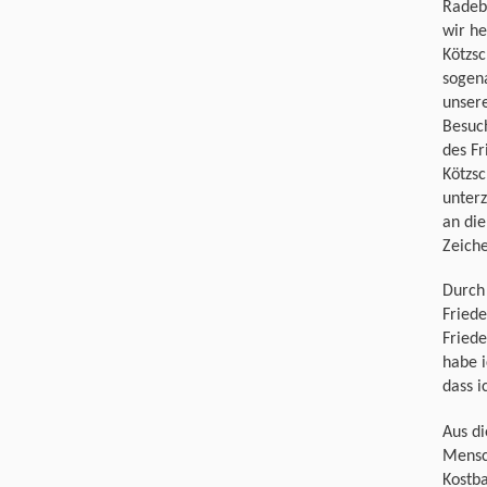
Radeb
wir he
Kötzsc
sogen
unsere
Besuc
des F
Kötzs
unterz
an die
Zeiche
Durch
Friede
Fried
habe 
dass i
Aus di
Mensch
Kostba