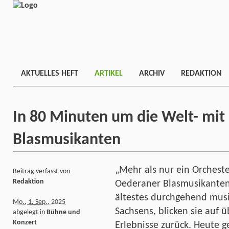
AKTUELLES HEFT
ARTIKEL
ARCHIV
REDAKTION
In 80 Minuten um die Welt- mit
Blasmusikanten
„Mehr als nur ein Orchest
Beitrag verfasst von
Redaktion
Oederaner Blasmusikanten 
ältestes durchgehend musi
Mo., 1. Sep.. 2025
Sachsens, blicken sie auf 
abgelegt in
Bühne und
Konzert
Erlebnisse zurück. Heute g