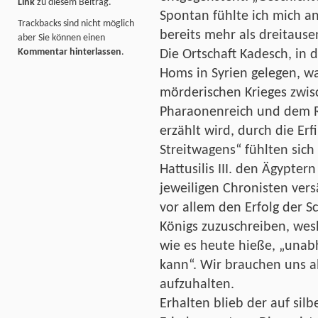
Link
zu diesem Beitrag.
Spontan fühlte ich mich an
Trackbacks sind nicht möglich
bereits mehr als dreitause
aber Sie können einen
Kommentar hinterlassen
.
Die Ortschaft Kadesch, in 
Homs in Syrien gelegen, w
mörderischen Krieges zwi
Pharaonenreich und dem Re
erzählt wird, durch die Er
Streitwagens“ fühlten sich
Hattusilis III. den Ägypter
jeweiligen Chronisten ver
vor allem den Erfolg der S
Königs zuzuschreiben, wes
wie es heute hieße, „unab
kann“. Wir brauchen uns a
aufzuhalten.
Erhalten blieb der auf sil