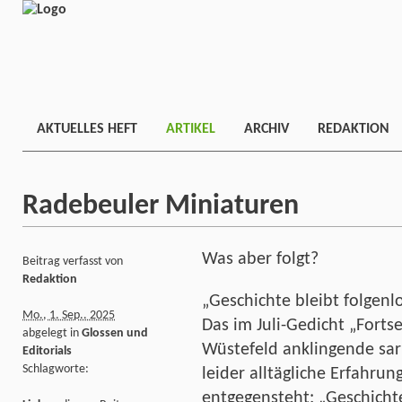
AKTUELLES HEFT
ARTIKEL
ARCHIV
REDAKTION
Radebeuler Miniaturen
Was aber folgt?
Beitrag verfasst von
Redaktion
„Geschichte bleibt folgenl
Mo., 1. Sep.. 2025
Das im Juli-Gedicht „Forts
abgelegt in
Glossen und
Wüstefeld anklingende sark
Editorials
Schlagworte:
leider alltägliche Erfahrun
entgegensteht: „Geschichte