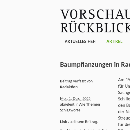
AKTUELLES HEFT
ARTIKEL
Baumpflanzungen in Ra
Am 15
Beitrag verfasst von
für U
Redaktion
Sachg
Mo., 1. Dez.. 2025
Schill
abgelegt in
Alle Themen
den B
Schlagworte:
der N
Streu
Link
zu diesem Beitrag.
für di