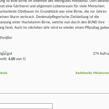
ung ist eine Birne im Innenhof des Weingutes Hoflößnitz. Dort befand
inst eine Gärtnerei und allgemein Lebensraum für viele Menschen.
arkanteste Obstbaum im Grundstück war eine Birne, die vor Jahren
einen Sturm zerbrach. Denkmalpflegerische Zielstellung ist die
lanzung einer Hochstamm Birne, welche nun durch den BUND ihre
ung fand. Auch im nächsten Jahr wird es wieder einen Pflanztag gebe
 Preißler
274 Aufru
nitt:
4,00
von 5)
einde
Radebeuler Miniature
*