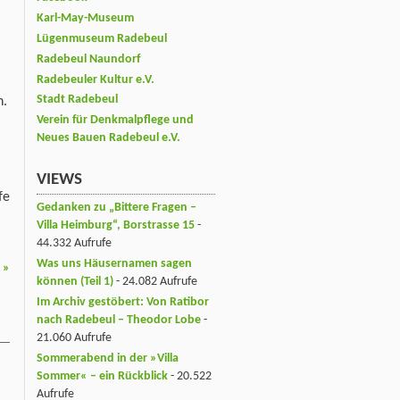
Karl-May-Museum
Lügenmuseum Radebeul
Radebeul Naundorf
Radebeuler Kultur e.V.
Stadt Radebeul
n.
Verein für Denkmalpflege und
Neues Bauen Radebeul e.V.
VIEWS
fe
Gedanken zu „Bittere Fragen –
Villa Heimburg“, Borstrasse 15
-
44.332 Aufrufe
Was uns Häusernamen sagen
n
»
können (Teil 1)
- 24.082 Aufrufe
Im Archiv gestöbert: Von Ratibor
nach Radebeul – Theodor Lobe
-
21.060 Aufrufe
Sommerabend in der »Villa
Sommer« – ein Rückblick
- 20.522
Aufrufe