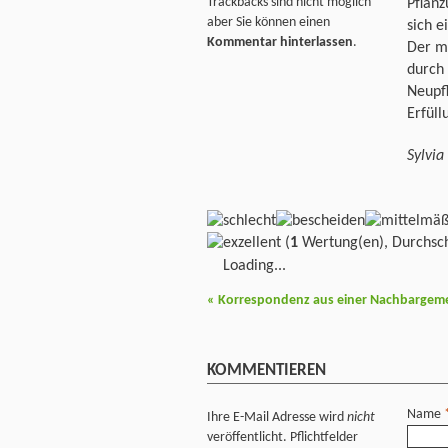
Trackbacks sind nicht möglich
Pflanz
aber Sie können einen
sich e
Kommentar hinterlassen
.
Der m
durch 
Neupf
Erfüll
Sylvia
(
1
Wertung(en), Durchsch
Loading...
«
Korrespondenz aus einer Nachbargem
KOMMENTIEREN
Name
Ihre E-Mail Adresse wird
nicht
veröffentlicht. Pflichtfelder