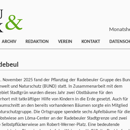
Monatshe
ARCHIV
REDAKTION
VEREIN
KONTAKT
DATENSC
debeul
. November 2025 fand der Pflanztag der Radebeuler Gruppe des Bun
mwelt und Naturschutz (BUND) statt. In Zusammenarbeit mit dem
ebiet Stadtgrün wurden dieses Jahr zwei Obstbäume für den
erhort mit tatkräftiger Hilfe von Kindern in die Erde gesetzt. Auch für
aumschnitt an den bereits vorhandenen Bäumen sorgte ein Mitglied
aturschutzgruppe. Die Ortsgruppe spendete sechs Apfelbäume für die
obstwiese am Löma-Center an der Radebeuler Stadtgrenze und zwei
e Selbstpflückerwiese am Robert-Werner-Platz. Eine bedeutende