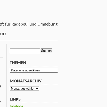
ft für Radebeul und Umgebung
HUTZ
Suchen
nach:
THEMEN
Themen
MONATSARCHIV
d
Monatsarchiv
LINKS
e,
Facebook