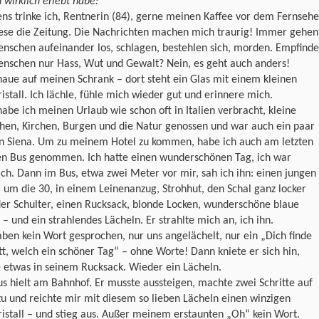
h wirklich erlebt habe:
s trinke ich, Rentnerin (84), gerne meinen Kaffee vor dem Fernsehe
lese die Zeitung. Die Nachrichten machen mich traurig! Immer gehen
nschen aufeinander los, schlagen, bestehlen sich, morden. Empfind
enschen nur Hass, Wut und Gewalt? Nein, es geht auch anders!
haue auf meinen Schrank – dort steht ein Glas mit einem kleinen
istall. Ich lächle, fühle mich wieder gut und erinnere mich.
abe ich meinen Urlaub wie schon oft in Italien verbracht, kleine
hen, Kirchen, Burgen und die Natur genossen und war auch ein paar
in Siena. Um zu meinem Hotel zu kommen, habe ich auch am letzten
en Bus genommen. Ich hatte einen wunderschönen Tag, ich war
ich. Dann im Bus, etwa zwei Meter vor mir, sah ich ihn: einen jungen
um die 30, in einem Leinenanzug, Strohhut, den Schal ganz locker
er Schulter, einen Rucksack, blonde Locken, wunderschöne blaue
– und ein strahlendes Lächeln. Er strahlte mich an, ich ihn.
ben kein Wort gesprochen, nur uns angelächelt, nur ein „Dich finde
tt, welch ein schöner Tag“ – ohne Worte! Dann kniete er sich hin,
 etwas in seinem Rucksack. Wieder ein Lächeln.
s hielt am Bahnhof. Er musste aussteigen, machte zwei Schritte auf
u und reichte mir mit diesem so lieben Lächeln einen winzigen
istall – und stieg aus. Außer meinem erstaunten „Oh“ kein Wort.