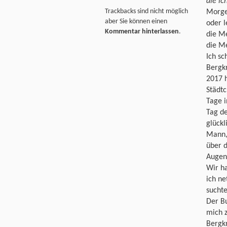
die ic
Trackbacks sind nicht möglich
Morgen
aber Sie können einen
oder 
Kommentar hinterlassen
.
die Me
die M
Ich sc
Bergkr
2017 h
Städtc
Tage 
Tag d
glückl
Mann, 
über d
Augen 
Wir ha
ich ne
suchte
Der Bu
mich z
Bergkr