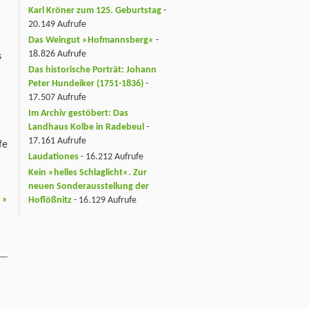
Karl Kröner zum 125. Geburtstag
-
20.149 Aufrufe
Das Weingut »Hofmannsberg«
-
18.826 Aufrufe
s
Das historische Porträt: Johann
Peter Hundeiker (1751-1836)
-
17.507 Aufrufe
Im Archiv gestöbert: Das
Landhaus Kolbe in Radebeul
-
17.161 Aufrufe
fe
Laudationes
- 16.212 Aufrufe
Kein »helles Schlaglicht«. Zur
neuen Sonderausstellung der
6
»
Hoflößnitz
- 16.129 Aufrufe