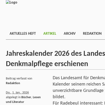
AKTUELLES HEFT
ARTIKEL
ARCHIV
REDAKTION
Jahreskalender 2026 des Lande
Denkmalpflege erschienen
Das Landesamt für Denkma
Beitrag verfasst von
Redaktion
Kalender seinem reichen 
unverzichtbare Grundlage 
Do., 1. Jan.. 2026
bildet.
abgelegt in
Bücher
,
Lesen
und Literatur
Für Radebeul interessant: D