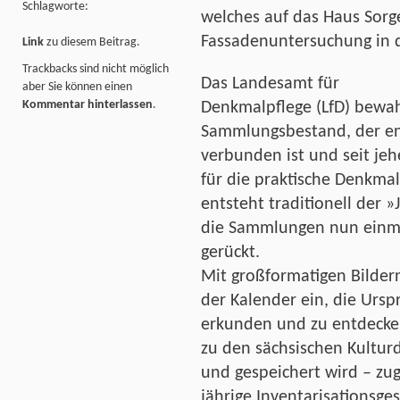
Schlagworte:
welches auf das Haus Sorg
Fassadenuntersuchung in d
Link
zu diesem Beitrag.
Trackbacks sind nicht möglich
Das Landesamt für
aber Sie können einen
Kommentar hinterlassen
.
Denkmalpflege (LfD) bewah
Sammlungsbestand, der en
verbunden ist und seit je
für die praktische Denkma
entsteht traditionell der 
die Sammlungen nun einma
gerückt.
Mit großformatigen Bilder
der Kalender ein, die Urs
erkunden und zu entdecken
zu den sächsischen Kult
und gespeichert wird – zug
jährige Inventarisationsge