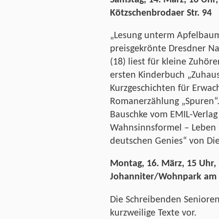
Samstag, 14. März, 16 Uhr,
Kötzschenbrodaer Str. 94
„
Lesung unterm Apfelbaum 
preisgekrönte Dresdner N
(18) liest für kleine Zuhör
ersten Kinderbuch „Zuhause
Kurzgeschichten für Erwach
Romanerzählung „Spuren“.
Bauschke vom EMIL-Verlag
Wahnsinnsformel – Leben 
deutschen Genies“ von Die
Montag, 16. März, 15 Uhr,
Johanniter/Wohnpark am S
Die Schreibenden Senioren
kurzweilige Texte vor.