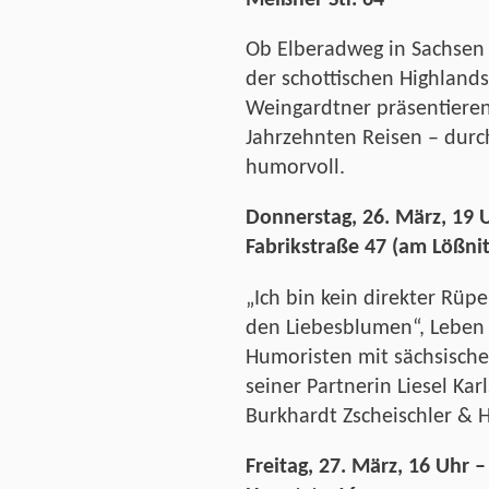
Meißner Str. 64
Ob Elberadweg in Sachsen 
der schottischen Highland
Weingardtner präsentieren 
Jahrzehnten Reisen – durc
humorvoll.
Donnerstag, 26. März, 19 U
Fabrikstraße 47 (am Lößni
„
Ich bin kein direkter Rüp
den Liebesblumen“, Lebe
Humoristen mit sächsische
seiner Partnerin Liesel Ka
Burkhardt Zscheischler & 
Freitag, 27. März, 16 Uhr 