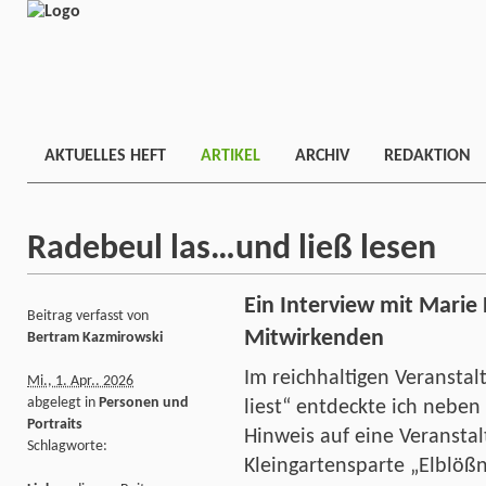
AKTUELLES HEFT
ARTIKEL
ARCHIV
REDAKTION
Radebeul las…und ließ lesen
Ein Interview mit Marie 
Beitrag verfasst von
Mitwirkenden
Bertram Kazmirowski
Im reichhaltigen Veranst
Mi., 1. Apr.. 2026
abgelegt in
Personen und
liest“ entdeckte ich nebe
Portraits
Hinweis auf eine Veransta
Schlagworte:
Kleingartensparte „Elblößni