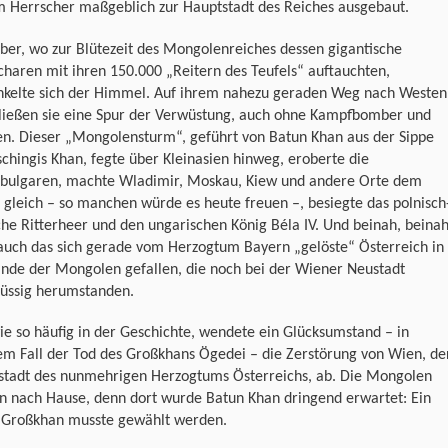
m Herrscher maßgeblich zur Hauptstadt des Reiches ausgebaut.
ber, wo zur Blütezeit des Mongolenreiches dessen gigantische
haren mit ihren 150.000 „Reitern des Teufels“ auftauchten,
nkelte sich der Himmel. Auf ihrem nahezu geraden Weg nach Westen
rließen sie eine Spur der Verwüstung, auch ohne Kampfbomber und
en. Dieser „Mongolensturm“, geführt von Batun Khan aus der Sippe
chingis Khan, fegte über Kleinasien hinweg, eroberte die
bulgaren, machte Wladimir, Moskau, Kiew und andere Orte dem
gleich – so manchen würde es heute freuen –, besiegte das polnisch
he Ritterheer und den ungarischen König Béla IV. Und beinah, beina
auch das sich gerade vom Herzogtum Bayern „gelöste“ Österreich in
ände der Mongolen gefallen, die noch bei der Wiener Neustadt
lüssig herumstanden.
e so häufig in der Geschichte, wendete ein Glücksumstand – in
em Fall der Tod des Großkhans Ögedei – die Zerstörung von Wien, de
stadt des nunmehrigen Herzogtums Österreichs, ab. Die Mongolen
en nach Hause, denn dort wurde Batun Khan dringend erwartet: Ein
 Großkhan musste gewählt werden.