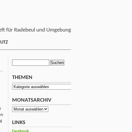
ft für Radebeul und Umgebung
HUTZ
Suchen
nach:
THEMEN
Themen
MONATSARCHIV
s
Monatsarchiv
en
nt
LINKS
Facebook