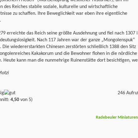
olischen Frieden“ (Wortschöpfung westlicher Historiker), um im
n des Reiches stabile soziale, kulturelle und wirtschaftliche
tnisse zu schaffen. Ihre Beweglichkeit war eben ihre eigentliche
.
9 erreichte das Reich seine größte Ausdehnung und fiel nach 1307 
edeutungslosigkeit. Nach 117 Jahren war der ganze „Mongolenspuk“
. Die wiedererstarkten Chinesen zerstörten schließlich 1388 den Sitz
ongolenreiches Kakakorum und die Bewohner flohen in die nördliche
e. Heute kann man die nunmehrige Ruinenstätte dort besichtigen, we
Motzi
246 Aufru
nitt:
4,50
von 5)
Radebeuler Miniature