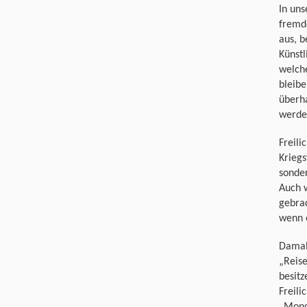
In uns
fremd
aus, b
Künstl
welche
bleibe
überh
werde
Freili
Kriegs
sonder
Auch 
gebrac
wenn e
Damal
„Reis
besitz
Freili