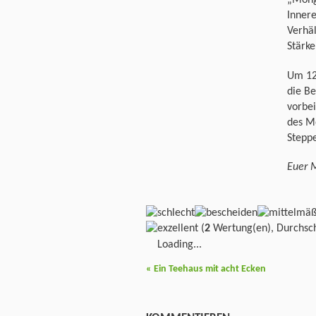
„Mong
Innere
Verhäl
Stärke
Um 127
die B
vorbei
des M
Stepp
Euer 
(
2
Wertung(en), Durchsch
Loading...
«
Ein Teehaus mit acht Ecken