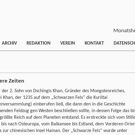
Monatshe
ARCHIV
REDAKTION
VEREIN
KONTAKT
DATENSC
ere Zeiten
 der 2. Sohn von Dschingis Khan, Gründer des Mongolenreiches,
 Khan, der 1235 auf dem „Schwarzen Fels“ die Kuriltai
enversammlung) einberufen ließ, die dann den in die Geschichte
enden Feldzug gen Westen beschließen sollte, in dessen Folge das bi
größte Reich auf dem Planeten entstand. Es erstreckte sich vom Still
 bis nach Osteuropa, vom Balkansee bis Estland, dem Vorderen Orie
s zur chinesischen Insel Hainan. Der „Schwarze Fels“ wurde unter