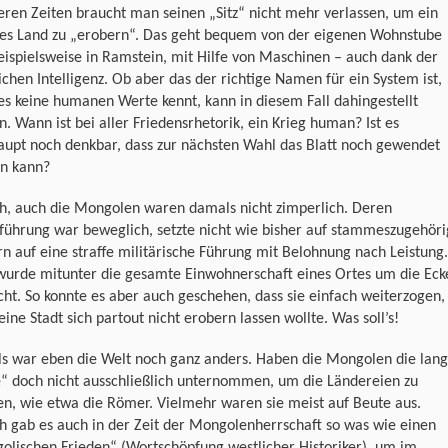
eren Zeiten braucht man seinen „Sitz“ nicht mehr verlassen, um ein
es Land zu „erobern“. Das geht bequem von der eigenen Wohnstube
eispielsweise in Ramstein, mit Hilfe von Maschinen – auch dank der
ichen Intelligenz. Ob aber das der richtige Namen für ein System ist,
s keine humanen Werte kennt, kann in diesem Fall dahingestellt
n. Wann ist bei aller Friedensrhetorik, ein Krieg human? Ist es
aupt noch denkbar, dass zur nächsten Wahl das Blatt noch gewendet
n kann?
ch, auch die Mongolen waren damals nicht zimperlich. Deren
führung war beweglich, setzte nicht wie bisher auf stammeszugehöri
n auf eine straffe militärische Führung mit Belohnung nach Leistung.
wurde mitunter die gesamte Einwohnerschaft eines Ortes um die Eck
ht. So konnte es aber auch geschehen, dass sie einfach weiterzogen,
ine Stadt sich partout nicht erobern lassen wollte. Was soll’s!
s war eben die Welt noch ganz anders. Haben die Mongolen die lan
e“ doch nicht ausschließlich unternommen, um die Ländereien zu
en, wie etwa die Römer. Vielmehr waren sie meist auf Beute aus.
ch gab es auch in der Zeit der Mongolenherrschaft so was wie einen