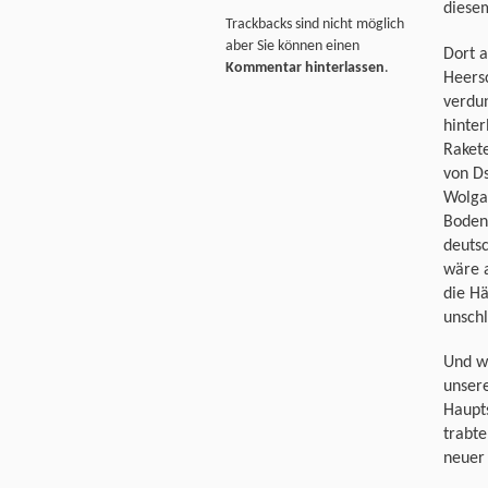
diese
Trackbacks sind nicht möglich
aber Sie können einen
Dort a
Kommentar hinterlassen
.
Heersc
verdu
hinte
Raket
von Ds
Wolga
Boden 
deutsc
wäre 
die H
unsch
Und wi
unser
Haupt
trabt
neuer