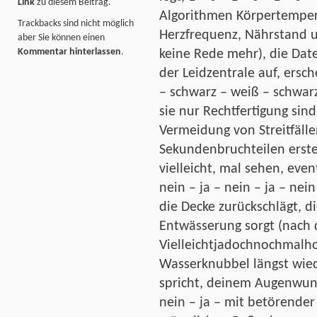
Link
zu diesem Beitrag.
Algorithmen Körpertempera
Trackbacks sind nicht möglich
Herzfrequenz, Nährstand u
aber Sie können einen
Kommentar hinterlassen
.
keine Rede mehr), die Date
der Leidzentrale auf, ersc
– schwarz – weiß – schwarz 
sie nur Rechtfertigung sin
Vermeidung von Streitfälle
Sekundenbruchteilen erste
vielleicht, mal sehen, event
nein – ja – nein – ja – nei
die Decke zurückschlägt, di
Entwässerung sorgt (nach
Vielleichtjadochnochmalho
Wasserknubbel längst wiede
spricht, deinem Augenwunsc
nein – ja – mit betörend