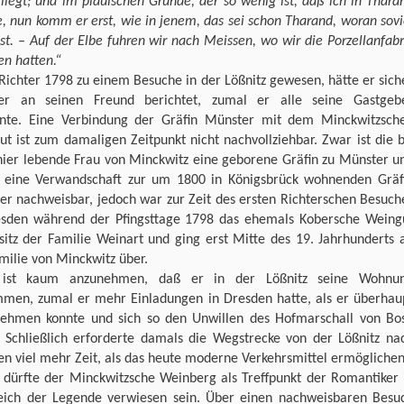
liegt; und im plauischen Grunde, der so wenig ist, daß ich in Thara
, nun komm er erst, wie in jenem, das sei schon Tharand, woran sovi
ist. – Auf der Elbe fuhren wir nach Meissen, wo wir die Porzellanfabr
n hatten.“
ichter 1798 zu einem Besuche in der Lößnitz gewesen, hätte er sich
er an seinen Freund berichtet, zumal er alle seine Gastgeb
nte. Eine Verbindung der Gräfin Münster mit dem Minckwitzsch
t ist zum damaligen Zeitpunkt nicht nachvollziehbar. Zwar ist die b
hier lebende Frau von Minckwitz eine geborene Gräfin zu Münster u
r eine Verwandschaft zur um 1800 in Königsbrück wohnenden Gräf
er nachweisbar, jedoch war zur Zeit des ersten Richterschen Besuch
esden während der Pfingsttage 1798 das ehemals Kobersche Weing
sitz der Familie Weinart und ging erst Mitte des 19. Jahrhunderts 
milie von Minckwitz über.
ist kaum anzunehmen, daß er in der Lößnitz seine Wohnu
men, zumal er mehr Einladungen in Dresden hatte, als er überhau
ehmen konnte und sich so den Unwillen des Hofmarschall von Bo
. Schließlich erforderte damals die Wegstrecke von der Lößnitz na
n viel mehr Zeit, als das heute moderne Verkehrsmittel ermöglichen
 dürfte der Minckwitzsche Weinberg als Treffpunkt der Romantiker 
eich der Legende verwiesen sein. Über einen nachweisbaren Besu