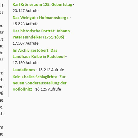
Karl Kröner zum 125. Geburtstag
-
ls
20.147 Aufrufe
es
Das Weingut »Hofmannsberg«
-
18.823 Aufrufe
en
Das historische Porträt: Johann
er
Peter Hundeiker (1751-1836)
-
us
17.507 Aufrufe
ne
Im Archiv gestöbert: Das
ie
Landhaus Kolbe in Radebeul
-
es
17.160 Aufrufe
Laudationes
- 16.212 Aufrufe
rd
Kein »helles Schlaglicht«. Zur
ch
neuen Sonderausstellung der
en
Hoflößnitz
- 16.125 Aufrufe
98
ne
g.
ch
om
he