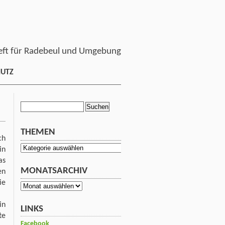
ft für Radebeul und Umgebung
HUTZ
Suchen
nach:
THEMEN
ch
Themen
in
as
MONATSARCHIV
en
ie
Monatsarchiv
in
LINKS
te
Facebook