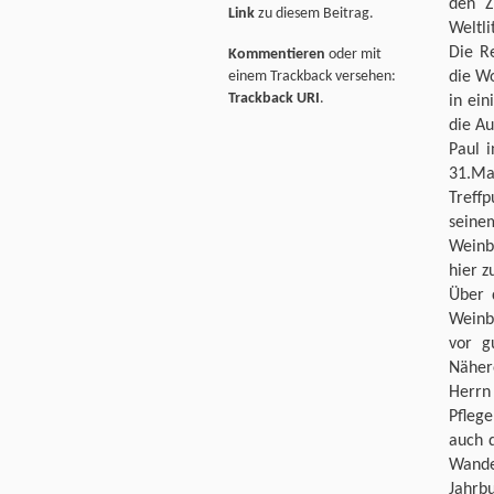
den Z
Link
zu diesem Beitrag.
Weltli
Die R
Kommentieren
oder mit
einem Trackback versehen:
die W
Trackback URI
.
in ein
die A
Paul i
31.Ma
Treff
seine
Weinb
hier 
Über 
Weinb
vor g
Näher
Herrn
Pfleg
auch 
Wande
Jahrbu