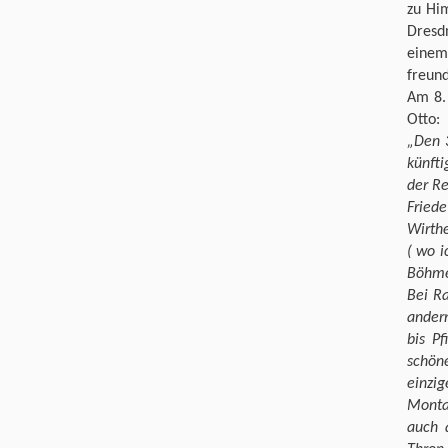
zu Hi
Dresdn
einem
freun
Am 8. 
Otto:
„Den 3
künfti
der Re
Fried
Wirthe
( wo i
Böhme
Bei Ra
andern
bis P
schön
einzi
Monta
auch 