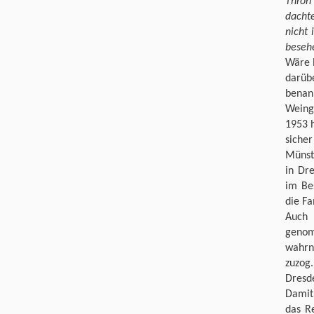
Thron 
dachte
nicht 
besehe
Wäre R
darüb
benan
Weingu
1953 
siche
Münst
in Dr
im Be
die Fa
Auch 
genom
wahrn
zuzog
Dresde
Damit
das R