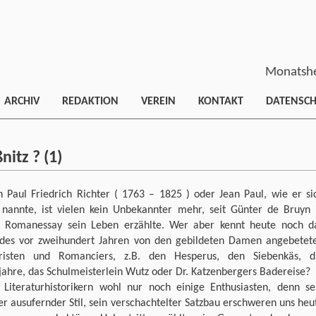
Monatshe
ARCHIV
REDAKTION
VEREIN
KONTAKT
DATENSC
nitz ? (1)
n Paul Friedrich Richter ( 1763 – 1825 ) oder Jean Paul, wie er si
t nannte, ist vielen kein Unbekannter mehr, seit Günter de Bruyn 
 Romanessay sein Leben erzählte. Wer aber kennt heute noch d
des vor zweihundert Jahren von den gebildeten Damen angebetet
isten und Romanciers, z.B. den Hesperus, den Siebenkäs, d
jahre, das Schulmeisterlein Wutz oder Dr. Katzenbergers Badereise?
 Literaturhistorikern wohl nur noch einige Enthusiasten, denn se
er ausufernder Stil, sein verschachtelter Satzbau erschweren uns heu