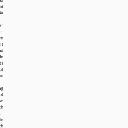
nd
el
ik
er
er
en
is
nd
in
es
ut
an
ng
pt
se
ch
.
in
ch