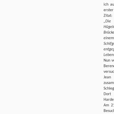
ich a
erste
Zitat:
„Die 
Hügelr
Brücke
einem 
Schif
entge
Lebens
Nun v
Beren
versuc
Jean 
zusam
Schle
Dort 
Harde
Am 21
Besuc