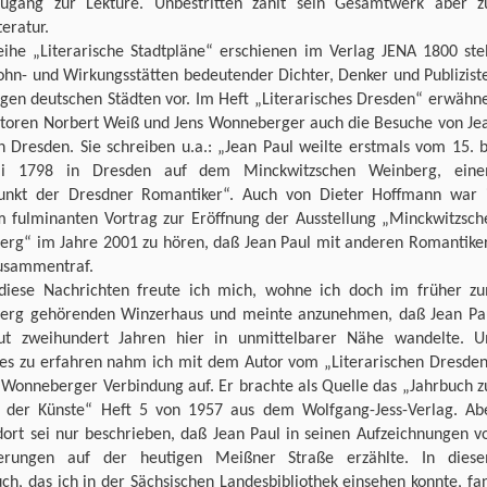
ugang zur Lektüre. Unbestritten zählt sein Gesamtwerk aber z
teratur.
eihe „Literarische Stadtpläne“ erschienen im Verlag JENA 1800 stel
ohn- und Wirkungsstätten bedeutender Dichter, Denker und Publizist
igen deutschen Städten vor. Im Heft „Literarisches Dresden“ erwähn
utoren Norbert Weiß und Jens Wonneberger auch die Besuche von Je
n Dresden. Sie schreiben u.a.: „Jean Paul weilte erstmals vom 15. b
i 1798 in Dresden auf dem Minckwitzschen Weinberg, ein
punkt der Dresdner Romantiker“. Auch von Dieter Hoffmann war 
m fulminanten Vortrag zur Eröffnung der Ausstellung „Minckwitzsch
erg“ im Jahre 2001 zu hören, daß Jean Paul mit anderen Romantike
zusammentraf.
diese Nachrichten freute ich mich, wohne ich doch im früher z
erg gehörenden Winzerhaus und meinte anzunehmen, daß Jean Pa
ut zweihundert Jahren hier in unmittelbarer Nähe wandelte. 
es zu erfahren nahm ich mit dem Autor vom „Literarischen Dresden
 Wonneberger Verbindung auf. Er brachte als Quelle das „Jahrbuch z
e der Künste“ Heft 5 von 1957 aus dem Wolfgang-Jess-Verlag. Ab
dort sei nur beschrieben, daß Jean Paul in seinen Aufzeichnungen v
rungen auf der heutigen Meißner Straße erzählte. In dies
ch, das ich in der Sächsischen Landesbibliothek einsehen konnte, fa