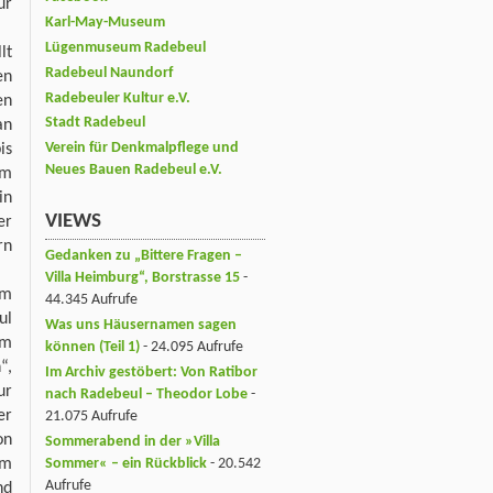
ur
Karl-May-Museum
Lügenmuseum Radebeul
lt
Radebeul Naundorf
en
Radebeuler Kultur e.V.
en
Stadt Radebeul
an
Verein für Denkmalpflege und
is
Neues Bauen Radebeul e.V.
em
in
VIEWS
er
rn
Gedanken zu „Bittere Fragen –
Villa Heimburg“, Borstrasse 15
-
um
44.345 Aufrufe
ul
Was uns Häusernamen sagen
Um
können (Teil 1)
- 24.095 Aufrufe
“,
Im Archiv gestöbert: Von Ratibor
ur
nach Radebeul – Theodor Lobe
-
er
21.075 Aufrufe
on
Sommerabend in der »Villa
Sommer« – ein Rückblick
- 20.542
em
Aufrufe
nd