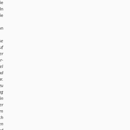
ie
In
ie
an
se
uf
er
r-
el
nd
r.
zu
ag
in
er
am
ch
en