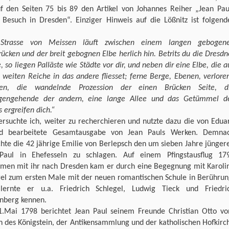
uf den Seiten 75 bis 89 den Artikel von Johannes Reiher „Jean Pau
r Besuch in Dresden“. Einziger Hinweis auf die Lößnitz ist folgend
Strasse von Meissen läuft zwischen einem langen gebogen
ücken und der breit gebognen Elbe herlich hin. Betrits du die Dresdn
, so liegen Palläste wie Städte vor dir, und neben dir eine Elbe, die a
weiten Reiche in das andere fliesset; ferne Berge, Ebenen, verlore
gen, die wandelnde Prozession der einen Brücken Seite, d
gengehende der andern, eine lange Allee und das Getümmel d
 ergreifen dich.“
ersuchte ich, weiter zu recherchieren und nutzte dazu die von Edua
d bearbeitete Gesamtausgabe von Jean Pauls Werken. Demna
hte die 42 jährige Emilie von Berlepsch den um sieben Jahre jünger
Paul in Ehefesseln zu schlagen. Auf einem Pfingstausflug 17
men mit ihr nach Dresden kam er durch eine Begegnung mit Karoli
gel zum ersten Male mit der neuen romantischen Schule in Berührun
lernte er u.a. Friedrich Schlegel, Ludwig Tieck und Friedri
nberg kennen.
.Mai 1798 berichtet Jean Paul seinem Freunde Christian Otto v
h des Königstein, der Antikensammlung und der katholischen Hofkirc