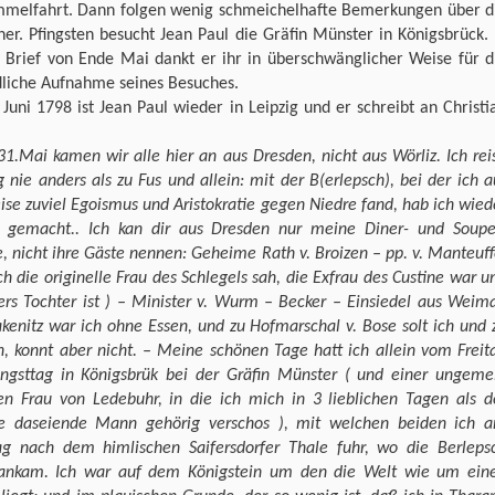
mmelfahrt. Dann folgen wenig schmeichelhafte Bemerkungen über d
er. Pfingsten besucht Jean Paul die Gräfin Münster in Königsbrück. 
 Brief von Ende Mai dankt er ihr in überschwänglicher Weise für d
dliche Aufnahme seines Besuches.
Juni 1798 ist Jean Paul wieder in Leipzig und er schreibt an Christi
1.Mai kamen wir alle hier an aus Dresden, nicht aus Wörliz. Ich rei
g nie anders als zu Fus und allein: mit der B(erlepsch), bei der ich a
ise zuviel Egoismus und Aristokratie gegen Niedre fand, hab ich wied
e gemacht.. Ich kan dir aus Dresden nur meine Diner- und Soupe
, nicht ihre Gäste nennen: Geheime Rath v. Broizen – pp. v. Manteuff
ch die originelle Frau des Schlegels sah, die Exfrau des Custine war u
rs Tochter ist ) – Minister v. Wurm – Becker – Einsiedel aus Weima
kenitz war ich ohne Essen, und zu Hofmarschal v. Bose solt ich und 
, konnt aber nicht. – Meine schönen Tage hatt ich allein vom Freit
fingsttag in Königsbrük bei der Gräfin Münster ( und einer ungeme
en Frau von Ledebuhr, in die ich mich in 3 lieblichen Tagen als d
ge daseiende Mann gehörig verschos ), mit welchen beiden ich 
g nach dem himlischen Saifersdorfer Thale fuhr, wo die Berleps
ankam. Ich war auf dem Königstein um den die Welt wie um ein