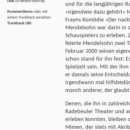
Link
zu diesem Beitrag.
und für die langjährigen 
»irgendwie dazu gehört« 
Kommentieren
oder mit
einem Trackback versehen:
Frayns Komödie »Der nack
Trackback URI
.
Mendelsohn war darin in d
Schauspielers zu erleben. Z
feierte Mendelsohn zwei T
Februar 2000 seinen eigen
schon stand für ihn fest: Es
Spielzeit sein. Mit der i
er damals seine Entscheid
irgendwann mal hilfsbedür
manch anderer, der glaubt
Denen, die ihn in zahlrei
Radebeuler Theater und a
erleben konnten, bleiben 
Mimen, der stets mit Akrib