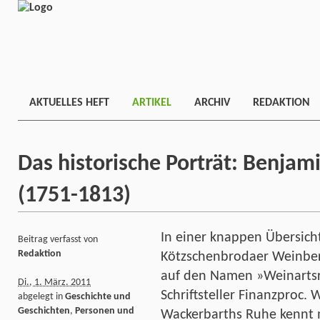
AKTUELLES HEFT
ARTIKEL
ARCHIV
REDAKTION
Das historische Porträt: Benjam
(1751-1813)
In einer knappen Übersich
Beitrag verfasst von
Redaktion
Kötzschenbrodaer Weinbergs
auf den Namen »Weinartsr
Di., 1. März. 2011
Schriftsteller Finanzproc. W
abgelegt in
Geschichte und
Geschichten
,
Personen und
Wackerbarths Ruhe kennt