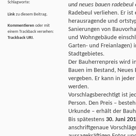
Schlagworte:
und neues bauen radebeul e
Radebeul verliehen.
Er ist
Link
zu diesem Beitrag.
herausragende und ortsty
Kommentieren
oder mit
Sanierungen von Bauvorhab
einem Trackback versehen:
und Wohngebäude einschli
Trackback URI
.
Garten- und Freianlagen) 
Stadtgebietes.
Der Bauherrenpreis wird in
Bauen im Bestand, Neues 
vergeben. Er kann in jeder
werden.
Vorschlagsberechtigt ist je
Person. Den Preis – besteh
Urkunde – erhält der Bauh
Bis spätestens
30. Juni 20
anschriftgenaue Vorschläg
aussagekräftigen Fotos und