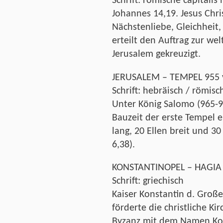
Schrift: römische capitali
Johannes 14,19. Jesus Chri
Nächstenliebe, Gleichheit,
erteilt den Auftrag zur we
Jerusalem gekreuzigt.
JERUSALEM – TEMPEL 955 v
Schrift: hebräisch / römis
Unter König Salomo (965-92
Bauzeit der erste Tempel err
lang, 20 Ellen breit und 30
6,38).
KONSTANTINOPEL – HAGIA 
Schrift: griechisch
Kaiser Konstantin d. Große
förderte die christliche Ki
Byzanz mit dem Namen Kon