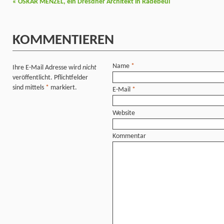
«
OSKAR MENZEL, ein Dresdner Architekt in Radebeul
KOMMENTIEREN
Name
*
Ihre E-Mail Adresse wird
nicht
veröffentlicht. Pflichtfelder
sind mittels
*
markiert.
E-Mail
*
Website
Kommentar