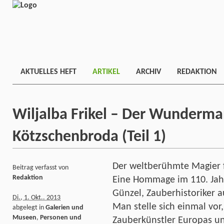
AKTUELLES HEFT
ARTIKEL
ARCHIV
REDAKTION
Wiljalba Frikel – Der Wunderm
Kötzschenbroda (Teil 1)
Der weltberühmte Magier f
Beitrag verfasst von
Redaktion
Eine Hommage im 110. Jah
Günzel, Zauberhistoriker 
Di., 1. Okt.. 2013
Man stelle sich einmal vor
abgelegt in
Galerien und
Museen
,
Personen und
Zauberkünstler Europas u