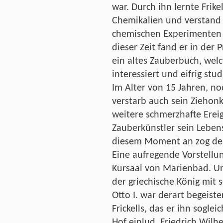
war. Durch ihn lernte Frik
Chemikalien und verstand 
chemischen Experimenten d
dieser Zeit fand er in der
ein altes Zauberbuch, welc
interessiert und eifrig stud
Im Alter von 15 Jahren, noc
verstarb auch sein Ziehonk
weitere schmerzhafte Ereign
Zauberkünstler sein Leben
diesem Moment an zog der 
Eine aufregende Vorstellu
Kursaal von Marienbad. U
der griechische König mit 
Otto I. war derart begeist
Frickells, das er ihn sogle
Hof einlud. Friedrich Wil