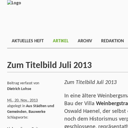
AKTUELLES HEFT
ARTIKEL
ARCHIV
REDAKTION
Zum Titelbild Juli 2013
Zum Titelbild Juli 2013
Beitrag verfasst von
Dietrich Lohse
In eine ältere Weinbergsm
Mi., 20. Nov.. 2013
Bau der Villa
Weinbergstra
abgelegt in
Aus Städten und
Oswald Haenel, der selbst 
Gemeinden
,
Bauwerke
Schlagworte:
noch dem Historismus verp
geschlossene, repräsentati