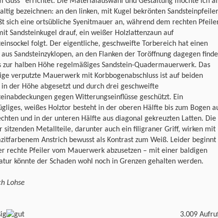
 Guss“ errichtet. Die Materialauswahl und Gestaltung möchte ich al
altig bezeichnen: an den linken, mit Kugel bekrönten Sandsteinpfeile
ßt sich eine ortsübliche Syenitmauer an, während dem rechten Pfeiler
it Sandsteinkugel drauf, ein weißer Holzlattenzaun auf
einsockel folgt. Der eigentliche, geschweifte Torbereich hat einen
 aus Sandsteinzyklopen, an den Flanken der Toröffnung dagegen find
is zur halben Höhe regelmäßiges Sandstein-Quadermauerwerk. Das
eige verputzte Mauerwerk mit Korbbogenabschluss ist auf beiden
 in der Höhe abgesetzt und durch drei geschweifte
teinabdeckungen gegen Witterungseinflüsse geschützt. Ein
ügliges, weißes Holztor besteht in der oberen Hälfte bis zum Bogen a
chten und in der unteren Hälfte aus diagonal gekreuzten Latten. Die
 sitzenden Metallteile, darunter auch ein filigraner Griff, wirken mit
zitfarbenem Anstrich bewusst als Kontrast zum Weiß. Leider beginnt
er rechte Pfeiler vom Mauerwerk abzusetzen – mit einer baldigen
atur könnte der Schaden wohl noch in Grenzen gehalten werden.
ch Lohse
3.009 Aufru