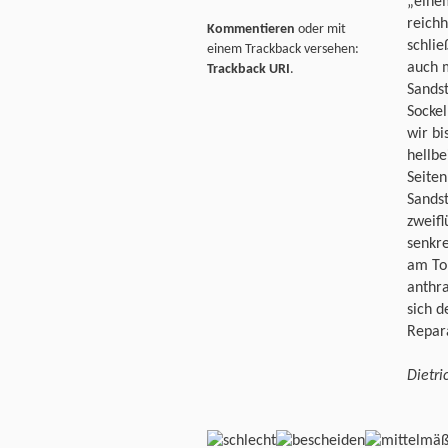
„einem
reichh
Kommentieren
oder mit
schlie
einem Trackback versehen:
auch m
Trackback URI
.
Sandst
Sockel
wir b
hellb
Seiten
Sands
zweifl
senkre
am Tor
anthra
sich d
Repar
Dietri