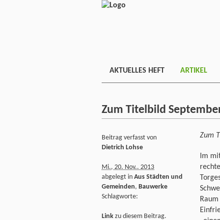
AKTUELLES HEFT
ARTIKEL
Zum Titelbild Septembe
Zum T
Beitrag verfasst von
Dietrich Lohse
Im mit
rechte
Mi., 20. Nov.. 2013
abgelegt in
Aus Städten und
Torges
Gemeinden
,
Bauwerke
Schwe
Schlagworte:
Raum g
Einfri
Link
zu diesem Beitrag.