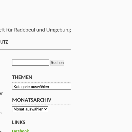
ft für Radebeul und Umgebung
HUTZ
Suchen
nach:
THEMEN
Themen
er
MONATSARCHIV
Monatsarchiv
n
LINKS
Facebook