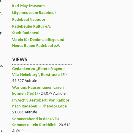
s
Karl-May-Museum
r
Lügenmuseum Radebeul
,
Radebeul Naundorf
Radebeuler Kultur e.V.
en
Stadt Radebeul
Verein für Denkmalpflege und
Neues Bauen Radebeul e.V.
VIEWS
us
Gedanken zu „Bittere Fragen –
Villa Heimburg“, Borstrasse 15
-
44.327 Aufrufe
Was uns Häusernamen sagen
können (Teil 1)
- 24.079 Aufrufe
Im Archiv gestöbert: Von Ratibor
nach Radebeul – Theodor Lobe
-
21.051 Aufrufe
Sommerabend in der »Villa
Sommer« – ein Rückblick
- 20.513
fe
Aufrufe