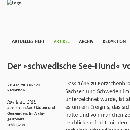
AKTUELLES HEFT
ARTIKEL
ARCHIV
REDAKTION
Der »schwedische See-Hund« v
Dass 1645 zu Kötzschenbro
Beitrag verfasst von
Redaktion
Sachsen und Schweden im D
unterzeichnet wurde, ist 
Do., 1. Jan.. 2015
es um ein Ereignis, das sic
abgelegt in
Aus Städten und
Gemeinden
,
Im Archiv
hatte und von manchen Zei
gestöbert
reichlich verfrüht mit de
Schlagworte: