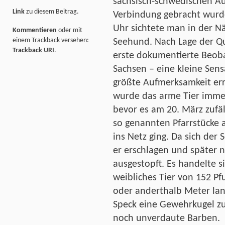
sächsisch-schwedischen A
Link
zu diesem Beitrag.
Verbindung gebracht wurd
Uhr sichtete man in der N
Kommentieren
oder mit
einem Trackback versehen:
Seehund. Nach Lage der Qu
Trackback URI
.
erste dokumentierte Beoba
Sachsen – eine kleine Sen
größte Aufmerksamkeit err
wurde das arme Tier immer
bevor es am 20. März zufäl
so genannten Pfarrstücke
ins Netz ging. Da sich der
er erschlagen und später 
ausgestopft. Es handelte 
weibliches Tier von 152 Pfu
oder anderthalb Meter lan
Speck eine Gewehrkugel z
noch unverdaute Barben.