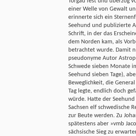
Torgau fest und überzog v
einer Welle von Gewalt un
erinnerte sich ein Sterne
Seehund und publizierte An
Schrift, in der das Erschei
dem Norden kam, als Vorbo
betrachtet wurde. Damit n
pseudonyme Autor Astrophi
Schwede sieben Monate im
Seehund sieben Tage), aber 
Beweglichkeit, die Genera
Tag legte, endlich doch g
würde. Hatte der Seehund 
Sachsen elf schwedische R
zur Beute werden. Zu Johann
spätestens aber »vmb Jacob
sächsische Sieg zu erwart