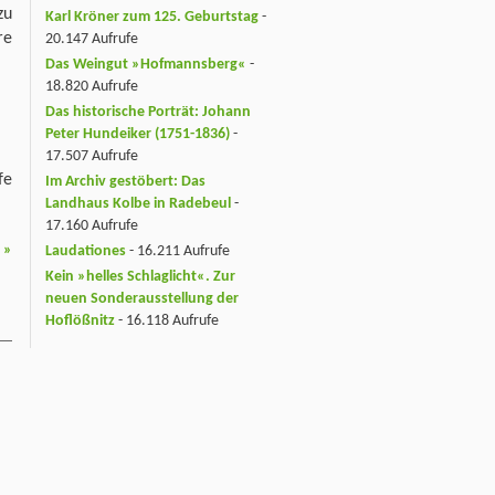
zu
Karl Kröner zum 125. Geburtstag
-
re
20.147 Aufrufe
Das Weingut »Hofmannsberg«
-
18.820 Aufrufe
Das historische Porträt: Johann
Peter Hundeiker (1751-1836)
-
17.507 Aufrufe
fe
Im Archiv gestöbert: Das
Landhaus Kolbe in Radebeul
-
17.160 Aufrufe
r
»
Laudationes
- 16.211 Aufrufe
Kein »helles Schlaglicht«. Zur
neuen Sonderausstellung der
Hoflößnitz
- 16.118 Aufrufe