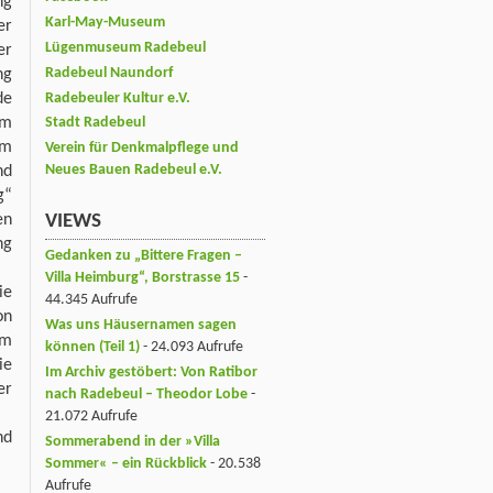
ng
Karl-May-Museum
er
Lügenmuseum Radebeul
er
Radebeul Naundorf
ng
de
Radebeuler Kultur e.V.
im
Stadt Radebeul
um
Verein für Denkmalpflege und
Neues Bauen Radebeul e.V.
nd
g“
en
VIEWS
ng
Gedanken zu „Bittere Fragen –
Villa Heimburg“, Borstrasse 15
-
ie
44.345 Aufrufe
on
Was uns Häusernamen sagen
em
können (Teil 1)
- 24.093 Aufrufe
ie
Im Archiv gestöbert: Von Ratibor
er
nach Radebeul – Theodor Lobe
-
21.072 Aufrufe
nd
Sommerabend in der »Villa
Sommer« – ein Rückblick
- 20.538
Aufrufe