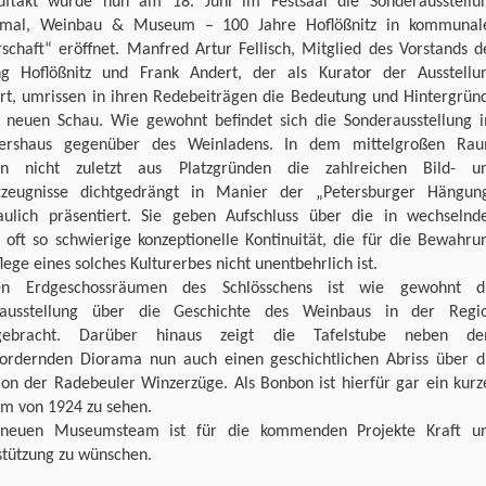
uftakt wurde nun am 18. Juni im Festsaal die Sonderausstellu
mal, Weinbau & Museum – 100 Jahre Hoflößnitz in kommunal
schaft“ eröffnet. Manfred Artur Fellisch, Mitglied des Vorstands d
ung Hoflößnitz und Frank Andert, der als Kurator der Ausstellu
ert, umrissen in ihren Redebeiträgen die Bedeutung und Hintergrün
r neuen Schau. Wie gewohnt befindet sich die Sonderausstellung 
iershaus gegenüber des Weinladens. In dem mittelgroßen Ra
n nicht zuletzt aus Platzgründen die zahlreichen Bild- u
ftzeugnisse dichtgedrängt in Manier der „Petersburger Hängun
aulich präsentiert. Sie geben Aufschluss über die in wechselnd
 oft so schwierige konzeptionelle Kontinuität, die für die Bewahru
lege eines solches Kulturerbes nicht unentbehrlich ist.
n Erdgeschossräumen des Schlösschens ist wie gewohnt d
ausstellung über die Geschichte des Weinbaus in der Regi
rgebracht. Darüber hinaus zeigt die Tafelstube neben d
ordernden Diorama nun auch einen geschichtlichen Abriss über d
ion der Radebeuler Winzerzüge. Als Bonbon ist hierfür gar ein kurz
lm von 1924 zu sehen.
euen Museumsteam ist für die kommenden Projekte Kraft u
stützung zu wünschen.