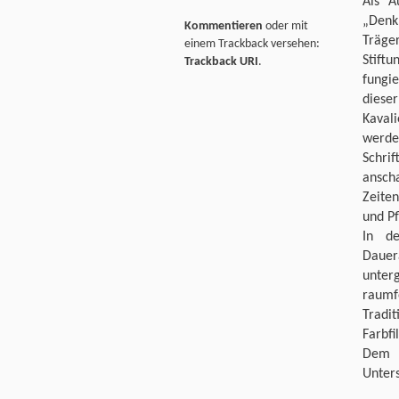
Als A
„Denk
Kommentieren
oder mit
Träger
einem Trackback versehen:
Stift
Trackback URI
.
fungi
diese
Kaval
werde
Schri
ansch
Zeiten
und Pf
In de
Dauer
unte
raumf
Tradit
Farbfi
Dem n
Unter