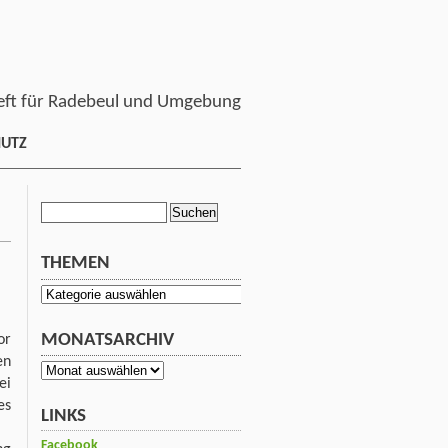
ft für Radebeul und Umgebung
HUTZ
Suchen
nach:
THEMEN
Themen
MONATSARCHIV
or
en
Monatsarchiv
ei
es
LINKS
Facebook