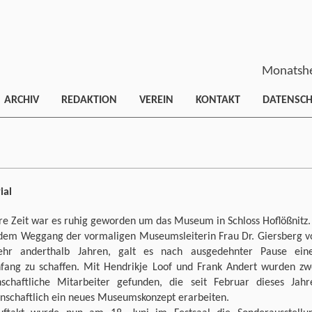
Monatshe
ARCHIV
REDAKTION
VEREIN
KONTAKT
DATENSC
ial
re Zeit war es ruhig geworden um das Museum in Schloss Hoflößnitz.
dem Weggang der vormaligen Museumsleiterin Frau Dr. Giersberg v
hr anderthalb Jahren, galt es nach ausgedehnter Pause ein
fang zu schaffen. Mit Hendrikje Loof und Frank Andert wurden zw
nschaftliche Mitarbeiter gefunden, die seit Februar dieses Jahr
nschaftlich ein neues Museumskonzept erarbeiten.