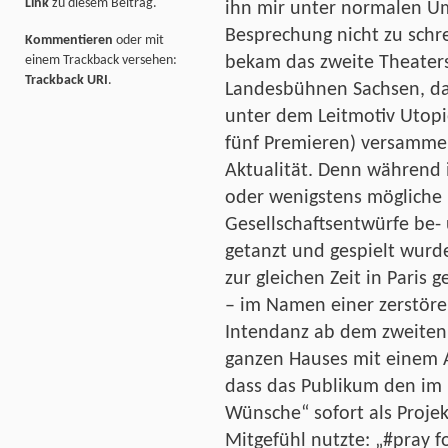
Link
zu diesem Beitrag.
ihn mir unter normalen Um
Besprechung nicht zu schr
Kommentieren
oder mit
einem Trackback versehen:
bekam das zweite Theaters
Trackback URI
.
Landesbühnen Sachsen, da
unter dem Leitmotiv Utop
fünf Premieren) versammel
Aktualität. Denn während
oder wenigstens mögliche
Gesellschaftsentwürfe be-
getanzt und gespielt wur
zur gleichen Zeit in Paris
– im Namen einer zerstörer
Intendanz ab dem zweiten
ganzen Hauses mit einem 
dass das Publikum den im 
Wünsche“ sofort als Proje
Mitgefühl nutzte: „#pray f