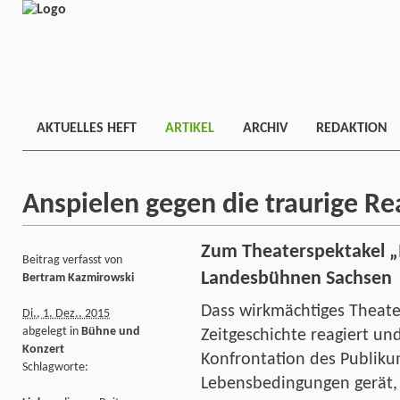
AKTUELLES HEFT
ARTIKEL
ARCHIV
REDAKTION
Anspielen gegen die traurige Rea
Zum Theaterspektakel „I
Beitrag verfasst von
Landesbühnen Sachsen
Bertram Kazmirowski
Dass wirkmächtiges Theate
Di., 1. Dez.. 2015
abgelegt in
Bühne und
Zeitgeschichte reagiert un
Konzert
Konfrontation des Publiku
Schlagworte:
Lebensbedingungen gerät, i