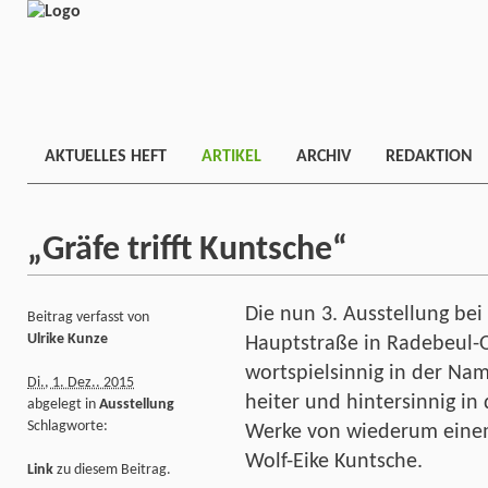
AKTUELLES HEFT
ARTIKEL
ARCHIV
REDAKTION
„Gräfe trifft Kuntsche“
Die nun 3. Ausstellung bei
Beitrag verfasst von
Ulrike Kunze
Hauptstraße in Radebeul-Os
wortspielsinnig in der Na
Di., 1. Dez.. 2015
heiter und hintersinnig in
abgelegt in
Ausstellung
Schlagworte:
Werke von wiederum einem
Wolf-Eike Kuntsche.
Link
zu diesem Beitrag.