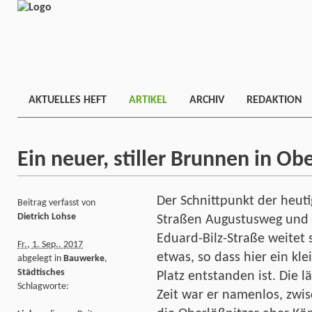
AKTUELLES HEFT
ARTIKEL
ARCHIV
REDAKTION
Ein neuer, stiller Brunnen in Ob
Der Schnittpunkt der heut
Beitrag verfasst von
Dietrich Lohse
Straßen Augustusweg und
Eduard-Bilz-Straße weitet 
Fr., 1. Sep.. 2017
etwas, so dass hier ein kle
abgelegt in
Bauwerke
,
Städtisches
Platz entstanden ist. Die l
Schlagworte:
Zeit war er namenlos, zwi