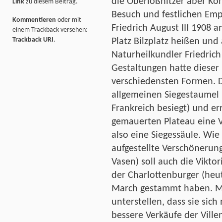
die Oberlößnitzer aber Kön
Link
zu diesem Beitrag.
Besuch und festlichen Emp
Kommentieren
oder mit
Friedrich August III 1908 a
einem Trackback versehen:
Trackback URI
.
Platz Bilzplatz heißen un
Naturheilkundler Friedrich
Gestaltungen hatte dieser 
verschiedensten Formen. D
allgemeinen Siegestaumel 
Frankreich besiegt) und er
gemauerten Plateau eine Vi
also eine Siegessäule. Wie
aufgestellte Verschönerun
Vasen) soll auch die Vikto
der Charlottenburger (heu
March gestammt haben. Ma
unterstellen, dass sie sic
bessere Verkäufe der Ville