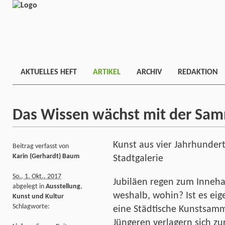
AKTUELLES HEFT
ARTIKEL
ARCHIV
REDAKTION
Das Wissen wächst mit der Sa
Kunst aus vier Jahrhunder
Beitrag verfasst von
Karin (Gerhardt) Baum
Stadtgalerie
So., 1. Okt.. 2017
Jubiläen regen zum Inneh
abgelegt in
Ausstellung
,
weshalb, wohin? Ist es eig
Kunst und Kultur
Schlagworte:
eine Städtische Kunstsamm
Jüngeren verlagern sich zu