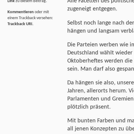
Alle Facetten des politisc
Link
zu diesem Beitrag.
zugeneigt entgegen.
Kommentieren
oder mit
einem Trackback versehen:
Selbst noch lange nach de
Trackback URI
.
hängen und langsam verbla
Die Parteien werben wie i
Deutschland wählt wieder 
Oktoberheftes werden die
sein. Man darf also gespan
Da hängen sie also, unsere 
Jahren, allerorts herum. V
Parlamenten und Gremien,
plötzlich präsent.
Mit bunten Farben und ma
all jenen Konzepten zu üb