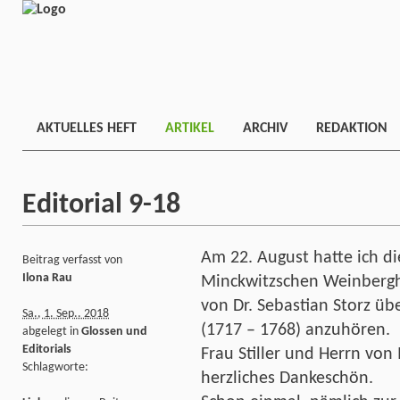
AKTUELLES HEFT
ARTIKEL
ARCHIV
REDAKTION
Editorial 9-18
Am 22. August hatte ich di
Beitrag verfasst von
Ilona Rau
Minckwitzschen Weinberg
von Dr. Sebastian Storz ü
Sa., 1. Sep.. 2018
(1717 – 1768) anzuhören.
abgelegt in
Glossen und
Editorials
Frau Stiller und Herrn von 
Schlagworte:
herzliches Dankeschön.