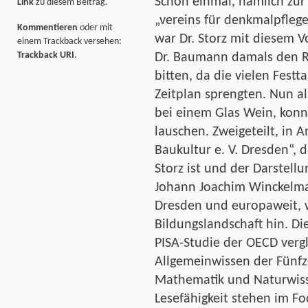
Schon einmal, nämlich zur
Link
zu diesem Beitrag.
„vereins für denkmalpflege
Kommentieren
oder mit
war Dr. Storz mit diesem V
einem Trackback versehen:
Trackback URI
.
Dr. Baumann damals den R
bitten, da die vielen Fest
Zeitplan sprengten. Nun a
bei einem Glas Wein, konn
lauschen. Zweigeteilt, in 
Baukultur e. V. Dresden“, 
Storz ist und der Darstell
Johann Joachim Winckelma
Dresden und europaweit, wi
Bildungslandschaft hin. Die
PISA-Studie der OECD vergl
Allgemeinwissen der Fünfz
Mathematik und Naturwiss
Lesefähigkeit stehen im Fo