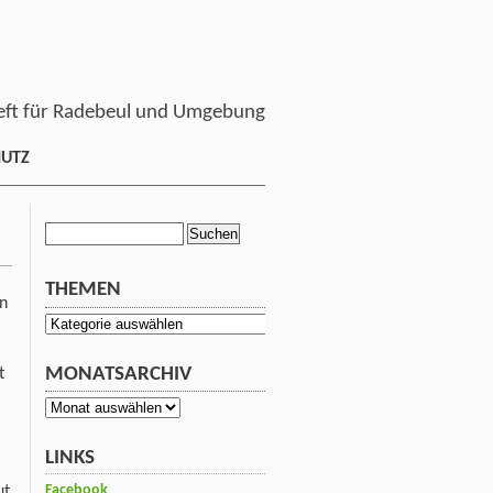
ft für Radebeul und Umgebung
HUTZ
Suchen
nach:
THEMEN
en
Themen
MONATSARCHIV
t
Monatsarchiv
LINKS
Facebook
ut