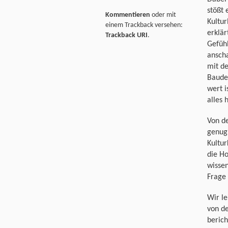
stößt 
Kommentieren
oder mit
Kultur
einem Trackback versehen:
erklär
Trackback URI
.
Gefüh
anscha
mit d
Baude
wert i
alles 
Von de
genug 
Kultur
die Ho
wissen
Frage 
Wir le
von de
berich