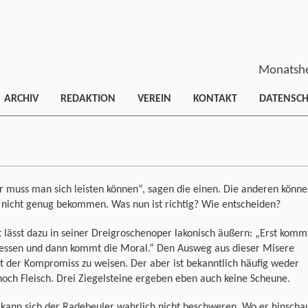
Monatshe
ARCHIV
REDAKTION
VEREIN
KONTAKT
DATENSC
r muss man sich leisten können“, sagen die einen. Die anderen könn
 nicht genug bekommen. Was nun ist richtig? Wie entscheiden?
 lässt dazu in seiner Dreigroschenoper lakonisch äußern: „Erst komm
ressen und dann kommt die Moral.“ Den Ausweg aus dieser Misere
t der Kompromiss zu weisen. Der aber ist bekanntlich häufig weder
noch Fleisch. Drei Ziegelsteine ergeben eben auch keine Scheune.
kann sich der Radebeuler wahrlich nicht beschweren. Wo er hinscha