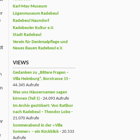
Karl-May-Museum
er
Lügenmuseum Radebeul
s
Radebeul Naundorf
Radebeuler Kultur e.V.
Stadt Radebeul
Verein für Denkmalpflege und
dt
Neues Bauen Radebeul e.V.
VIEWS
Gedanken zu „Bittere Fragen –
h
Villa Heimburg“, Borstrasse 15
-
44.345 Aufrufe
en
Was uns Häusernamen sagen
können (Teil 1)
- 24.093 Aufrufe
Im Archiv gestöbert: Von Ratibor
nach Radebeul – Theodor Lobe
-
21.070 Aufrufe
hr
Sommerabend in der »Villa
Sommer« – ein Rückblick
- 20.533
e
Aufrufe