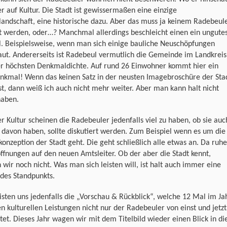
er auf Kultur. Die Stadt ist gewissermaßen eine einzige
landschaft, eine historische dazu. Aber das muss ja keinem Radebeul
t werden, oder…? Manchmal allerdings beschleicht einen ein ungute
l. Beispielsweise, wenn man sich einige bauliche Neuschöpfungen
ut. Andererseits ist Radebeul vermutlich die Gemeinde im Landkreis
er höchsten Denkmaldichte. Auf rund 26 Einwohner kommt hier ein
nkmal! Wenn das keinen Satz in der neusten Imagebroschüre der Sta
st, dann weiß ich auch nicht mehr weiter. Aber man kann halt nicht
haben.
r Kultur scheinen die Radebeuler jedenfalls viel zu haben, ob sie auc
davon haben, sollte diskutiert werden. Zum Beispiel wenn es um die
konzeption der Stadt geht. Die geht schließlich alle etwas an. Da ruh
ffnungen auf den neuen Amtsleiter. Ob der aber die Stadt kennt,
 wir noch nicht. Was man sich leisten will, ist halt auch immer eine
des Standpunkts.
isten uns jedenfalls die „Vorschau & Rückblick“, welche 12 Mal im Ja
n kulturellen Leistungen nicht nur der Radebeuler von einst und jetzt
tet. Dieses Jahr wagen wir mit dem Titelbild wieder einen Blick in di