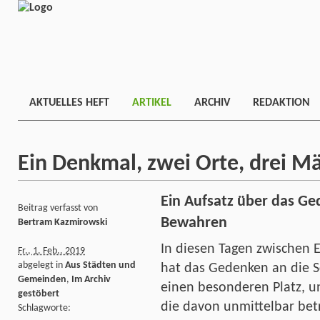
AKTUELLES HEFT
ARTIKEL
ARCHIV
REDAKTION
Ein Denkmal, zwei Orte, drei M
Ein Aufsatz über das Ge
Beitrag verfasst von
Bewahren
Bertram Kazmirowski
In diesen Tagen zwischen 
Fr., 1. Feb.. 2019
abgelegt in
Aus Städten und
hat das Gedenken an die S
Gemeinden
,
Im Archiv
einen besonderen Platz, u
gestöbert
die davon unmittelbar bet
Schlagworte: