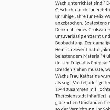
Wach unterrichtet sind.“ D
Geschichte nicht beendet i
unruhige Jahre für Felix W
angebrochen. Spätestens m
Denkmal seines Großvaters 
unzuverlässig enttarnt un
Beobachtung. Der damalig
Heinrich Severit hatte „ak
belastendem Material“4 ü
dessen Folge das Ehepaar
Dresden ziehen musste, wo
Wachs Frau Katharina wur
als sog. „Vierteljude“ gelt
1944 zusammen mit Tochte
Theresienstadt inhaftiert,
glücklichen Umständen fr
so der Vernichtung. Ihr S