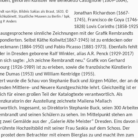
nden, gehörten Künstler wie Benedetto Castiglione (1609-1664),
t van Rijn, Bildnis Sakias als Braut, 1633, ©
Jonathan Richardson (1667-
ichkabinett, Staatliche Museen zu Berlin / bpk,
1745), Francisco de Goya (1746
rg P. Anders
1828) Lovis Corinths (1858-1925
 ausgesprochene sinnliche Zeichnungen mit der Grafik Rembrandts
pondierten. Selbst Käthe Kollwitz(1867-1945) ist zu entdecken oder
eckmann (1884-1950) und Pablo Picasso (1881-1973). Ebenfalls fehlt
der in Dresden geborene Ralf Winkler, alias A.R. Penck (1929-2017)
n sich sagte: „Ich zeichne Rembrandt neu.“ Grafik von Gerhard
ourg (1926-1989) ist zu erleben, sowie die französische Künstlerin
ne Dumas (1953) und William Kentridge (1955).
ert wurde die Schau von Stephanie Buck und Jürgen Müller, der an d
sden Mittlere- und Neuere Kunstgeschichte lehrt. Gleichzeitig ist er
lich für einen großen Teil der Katalogtexte verantwortlich. Als
enzkuratorin der Ausstellung zeichnete Mailena Mallach
wortlich. Insgesamt, so Direktorin Stephanie Buck, seien 300 Arbeite
embrandt und seinen Schülern zu sehen. Im Mittelpunkt stehen am
 zwei Gemälde aus der „Galerie Alte Meister“ Dresden. Eins davon i
rühmte Hochzeitsbild mit seiner Frau Saskia auf dem Schoss. Der
 prostet dem Betrachter mit einem Bierglas zu und macht ihm zum