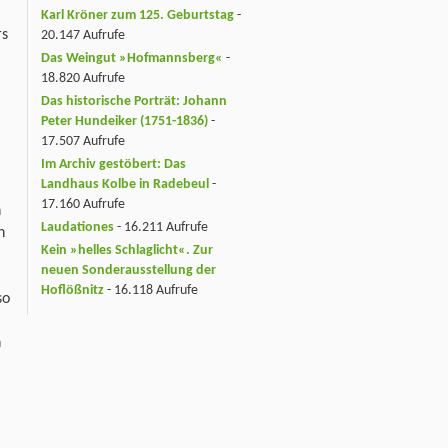
Karl Kröner zum 125. Geburtstag
-
rs
20.147 Aufrufe
Das Weingut »Hofmannsberg«
-
18.820 Aufrufe
Das historische Porträt: Johann
Peter Hundeiker (1751-1836)
-
17.507 Aufrufe
Im Archiv gestöbert: Das
Landhaus Kolbe in Radebeul
-
17.160 Aufrufe
n
Laudationes
- 16.211 Aufrufe
n
Kein »helles Schlaglicht«. Zur
neuen Sonderausstellung der
Hoflößnitz
- 16.118 Aufrufe
so
h