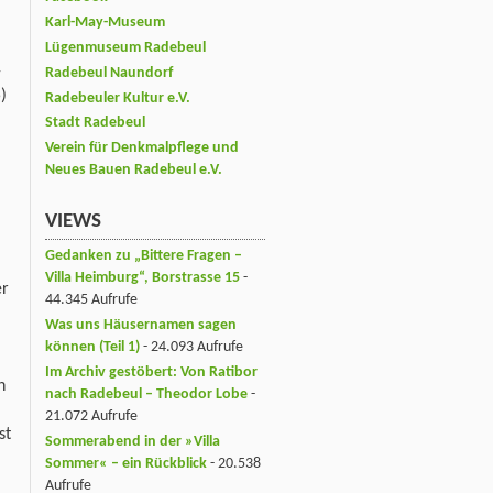
Karl-May-Museum
Lügenmuseum Radebeul
-
Radebeul Naundorf
)
Radebeuler Kultur e.V.
Stadt Radebeul
Verein für Denkmalpflege und
Neues Bauen Radebeul e.V.
VIEWS
Gedanken zu „Bittere Fragen –
Villa Heimburg“, Borstrasse 15
-
er
44.345 Aufrufe
Was uns Häusernamen sagen
können (Teil 1)
- 24.093 Aufrufe
Im Archiv gestöbert: Von Ratibor
n
nach Radebeul – Theodor Lobe
-
21.072 Aufrufe
st
Sommerabend in der »Villa
Sommer« – ein Rückblick
- 20.538
Aufrufe