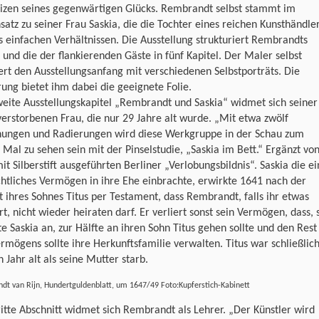
izen seines gegenwärtigen Glücks. Rembrandt selbst stammt im
atz zu seiner Frau Saskia, die die Tochter eines reichen Kunsthändle
us einfachen Verhältnissen. Die Ausstellung strukturiert Rembrandts
und die der flankierenden Gäste in fünf Kapitel. Der Maler selbst
rt den Ausstellungsanfang mit verschiedenen Selbstporträts. Die
ung bietet ihm dabei die geeignete Folie.
eite Ausstellungskapitel „Rembrandt und Saskia“ widmet sich seiner
erstorbenen Frau, die nur 29 Jahre alt wurde. „Mit etwa zwölf
nungen und Radierungen wird diese Werkgruppe in der Schau zum
 Mal zu sehen sein mit der Pinselstudie, „Saskia im Bett.“ Ergänzt vo
t Silberstift ausgeführten Berliner „Verlobungsbildnis“. Saskia die ei
htliches Vermögen in ihre Ehe einbrachte, erwirkte 1641 nach der
 ihres Sohnes Titus per Testament, dass Rembrandt, falls ihr etwas
rt, nicht wieder heiraten darf. Er verliert sonst sein Vermögen, dass, 
e Saskia an, zur Hälfte an ihren Sohn Titus gehen sollte und den Rest
rmögens sollte ihre Herkunftsfamilie verwalten. Titus war schließlic
n Jahr alt als seine Mutter starb.
dt van Rijn, Hundertguldenblatt, um 1647/49 Foto:Kupferstich-Kabinett
itte Abschnitt widmet sich Rembrandt als Lehrer. „Der Künstler wird