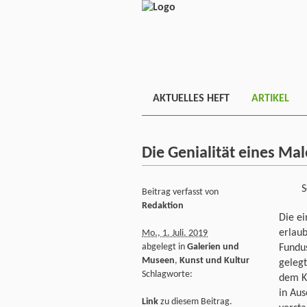
AKTUELLES HEFT
ARTIKEL
Die Genialität eines Ma
S
Beitrag verfasst von
Redaktion
Die ei
erlau
Mo., 1. Juli. 2019
abgelegt in
Galerien und
Fundus
Museen
,
Kunst und Kultur
geleg
Schlagworte:
dem Kr
in Au
Link
zu diesem Beitrag.