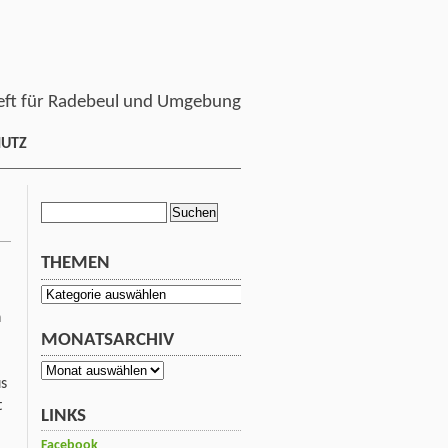
ft für Radebeul und Umgebung
HUTZ
Suchen
nach:
THEMEN
Themen
h
MONATSARCHIV
Monatsarchiv
us
t
LINKS
Facebook