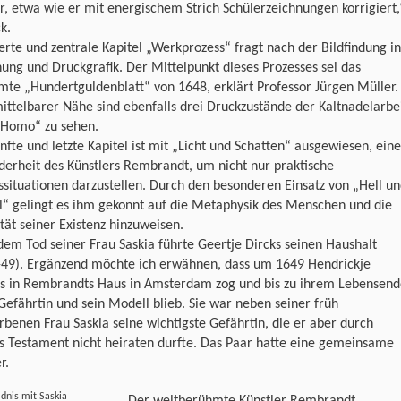
r, etwa wie er mit energischem Strich Schülerzeichnungen korrigiert,
k.
erte und zentrale Kapitel „Werkprozess“ fragt nach der Bildfindung in
ung und Druckgrafik. Der Mittelpunkt dieses Prozesses sei das
te „Hundertguldenblatt“ von 1648, erklärt Professor Jürgen Müller.
ittelbarer Nähe sind ebenfalls drei Druckzustände der Kaltnadelarbe
 Homo“ zu sehen.
nfte und letzte Kapitel ist mit „Licht und Schatten“ ausgewiesen, eine
erheit des Künstlers Rembrandt, um nicht nur praktische
situationen darzustellen. Durch den besonderen Einsatz von „Hell u
l“ gelingt es ihm gekonnt auf die Metaphysik des Menschen und die
ität seiner Existenz hinzuweisen.
em Tod seiner Frau Saskia führte Geertje Dircks seinen Haushalt
-49). Ergänzend möchte ich erwähnen, dass um 1649 Hendrickje
els in Rembrandts Haus in Amsterdam zog und bis zu ihrem Lebensen
Gefährtin und sein Modell blieb. Sie war neben seiner früh
rbenen Frau Saskia seine wichtigste Gefährtin, die er aber durch
s Testament nicht heiraten durfte. Das Paar hatte eine gemeinsame
r.
ldnis mit Saskia
Der weltberühmte Künstler Rembrandt