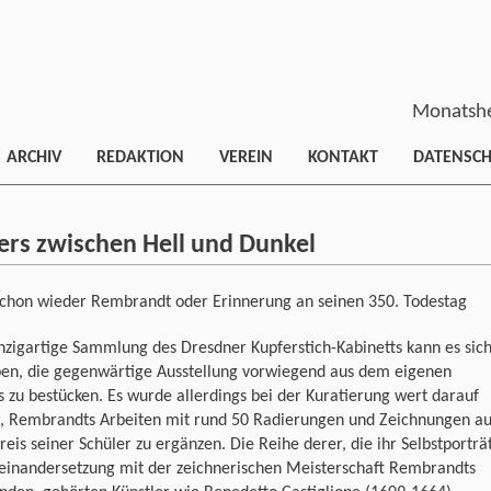
Monatshe
ARCHIV
REDAKTION
VEREIN
KONTAKT
DATENSC
lers zwischen Hell und Dunkel
chon wieder Rembrandt oder Erinnerung an seinen 350. Todestag
nzigartige Sammlung des Dresdner Kupferstich-Kabinetts kann es sic
ben, die gegenwärtige Ausstellung vorwiegend aus dem eigenen
 zu bestücken. Es wurde allerdings bei der Kuratierung wert darauf
t, Rembrandts Arbeiten mit rund 50 Radierungen und Zeichnungen a
eis seiner Schüler zu ergänzen. Die Reihe derer, die ihr Selbstporträ
seinandersetzung mit der zeichnerischen Meisterschaft Rembrandts