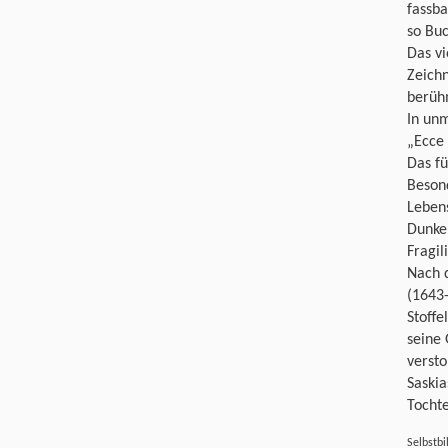
fassba
so Buc
Das vi
Zeichn
berühm
In unm
„Ecce
Das fü
Besond
Lebens
Dunke
Fragil
Nach d
(1643
Stoff
seine 
versto
Saskia
Tochte
Selbstbi