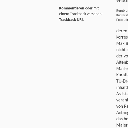
versta
Kommentieren
oder mit
Rembrand
einem Trackback versehen:
Kupferst
Trackback URI
.
Foto: Jö
deren
korres
Max B
nicht 
der vo
Altenb
Marle
Kurati
TU-Dre
inhalt
Assist
verant
von R
Anfang
das be
Maler