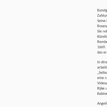
Kunstg
Zahlu
Seine
Roseng
Sie re
Künstl
Rembr
1669. 
das e
In dir
arbei
„Selbs
eine r
Videoa
Rijke 
Kabine
Angel