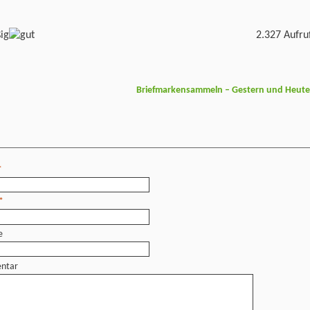
2.327 Aufru
Briefmarkensammeln – Gestern und Heut
*
*
e
ntar