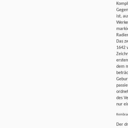
Kompl
Gegens
ist, a
Werke 
markie
Radier
Das zw
1642 v
Zeich
ersten
dem mi
beträc
Geburt
passie
ordnet
des Ve
nur ei
Rembran
Der dr