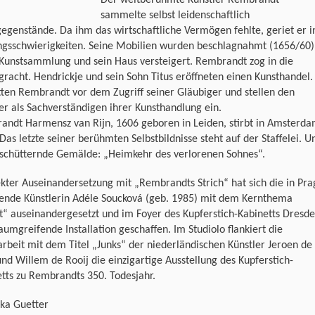
sammelte selbst leidenschaftlich
egenstände. Da ihm das wirtschaftliche Vermögen fehlte, geriet er i
ngsschwierigkeiten. Seine Mobilien wurden beschlagnahmt (1656/60)
 Kunstsammlung und sein Haus versteigert. Rembrandt zog in die
racht. Hendrickje und sein Sohn Titus eröffneten einen Kunsthandel.
tten Rembrandt vor dem Zugriff seiner Gläubiger und stellen den
er als Sachverständigen ihrer Kunsthandlung ein.
andt Harmensz van Rijn, 1606 geboren in Leiden, stirbt in Amsterd
Das letzte seiner berühmten Selbstbildnisse steht auf der Staffelei. U
rschütternde Gemälde: „Heimkehr des verlorenen Sohnes“.
ekter Auseinandersetzung mit „Rembrandts Strich“ hat sich die in Pra
tende Künstlerin Adéle Soucková (geb. 1985) mit dem Kernthema
t“ auseinandergesetzt und im Foyer des Kupferstich-Kabinetts Dresd
aumgreifende Installation geschaffen. Im Studiolo flankiert die
rbeit mit dem Titel „Junks“ der niederländischen Künstler Jeroen de
und Willem de Rooij die einzigartige Ausstellung des Kupferstich-
tts zu Rembrandts 350. Todesjahr.
ika Guetter