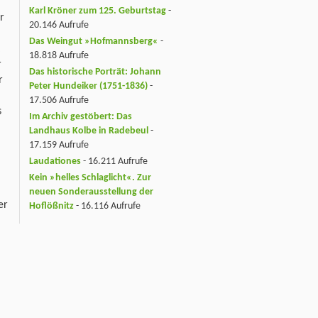
r
Karl Kröner zum 125. Geburtstag
-
r
20.146 Aufrufe
Das Weingut »Hofmannsberg«
-
18.818 Aufrufe
r
Das historische Porträt: Johann
r
Peter Hundeiker (1751-1836)
-
17.506 Aufrufe
s
Im Archiv gestöbert: Das
Landhaus Kolbe in Radebeul
-
17.159 Aufrufe
Laudationes
- 16.211 Aufrufe
Kein »helles Schlaglicht«. Zur
neuen Sonderausstellung der
er
Hoflößnitz
- 16.116 Aufrufe