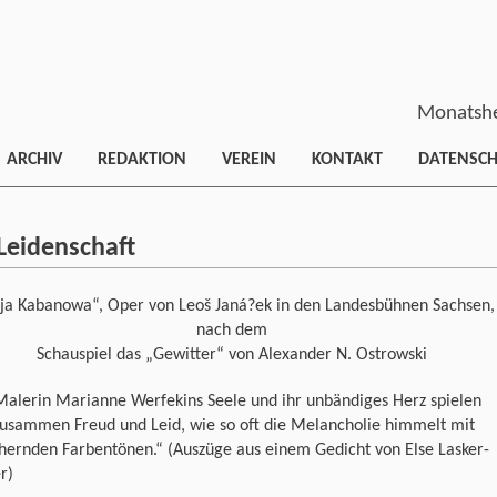
Monatshe
ARCHIV
REDAKTION
VEREIN
KONTAKT
DATENSC
Leidenschaft
ja Kabanowa“, Oper von Leoš Janá?ek in den Landesbühnen Sachsen,
nach dem
Schauspiel das „Gewitter“ von Alexander N. Ostrowski
Malerin Marianne Werfekins Seele und ihr unbändiges Herz spielen
zusammen Freud und Leid, wie so oft die Melancholie himmelt mit
hernden Farbentönen.“ (Auszüge aus einem Gedicht von Else Lasker-
r)