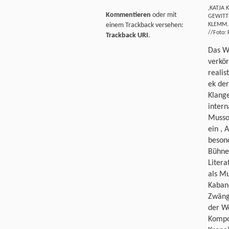
‚KATJA
Kommentieren
oder mit
GEWITT
KLEMM. 
einem Trackback versehen:
//Foto:
Trackback URI
.
Das W
verkör
realis
ek der
Klange
intern
Mussor
ein , 
besond
Bühne
Litera
als Mu
Kabano
Zwänge
der Wo
Kompos