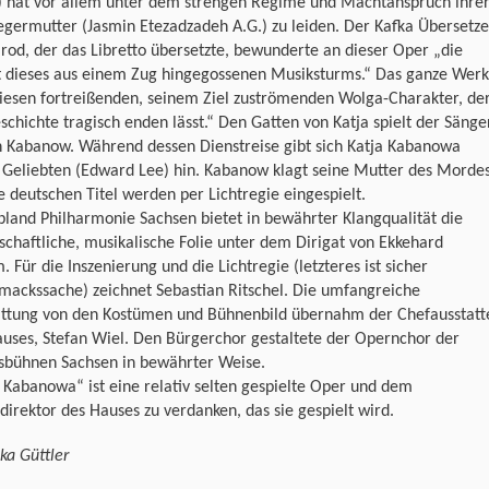
) hat vor allem unter dem strengen Regime und Machtanspruch ihre
germutter (Jasmin Etezadzadeh A.G.) zu leiden. Der Kafka Übersetze
od, der das Libretto übersetzte, bewunderte an dieser Oper „die
 dieses aus einem Zug hingegossenen Musiksturms.“ Das ganze Werk
iesen fortreißenden, seinem Ziel zuströmenden Wolga-Charakter, de
schichte tragisch enden lässt.“ Den Gatten von Katja spielt der Sänge
n Kabanow. Während dessen Dienstreise gibt sich Katja Kabanowa
 Geliebten (Edward Lee) hin. Kabanow klagt seine Mutter des Morde
e deutschen Titel werden per Lichtregie eingespielt.
bland Philharmonie Sachsen bietet in bewährter Klangqualität die
schaftliche, musikalische Folie unter dem Dirigat von Ekkehard
 Für die Inszenierung und die Lichtregie (letzteres ist sicher
mackssache) zeichnet Sebastian Ritschel. Die umfangreiche
attung von den Kostümen und Bühnenbild übernahm der Chefausstatt
uses, Stefan Wiel. Den Bürgerchor gestaltete der Opernchor der
sbühnen Sachsen in bewährter Weise.
 Kabanowa“ ist eine relativ selten gespielte Oper und dem
irektor des Hauses zu verdanken, das sie gespielt wird.
ka Güttler