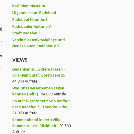
Karl-May-Museum
Lügenmuseum Radebeul
Radebeul Naundorf
Radebeuler Kultur e.V.
8)
Stadt Radebeul
Verein für Denkmalpflege und
á?
Neues Bauen Radebeul e.V.
er
VIEWS
m
Gedanken zu „Bittere Fragen –
Villa Heimburg“, Borstrasse 15
-
n
44.344 Aufrufe
Was uns Häusernamen sagen
können (Teil 1)
- 24.093 Aufrufe
Im Archiv gestöbert: Von Ratibor
nach Radebeul – Theodor Lobe
-
21.070 Aufrufe
Sommerabend in der »Villa
Sommer« – ein Rückblick
- 20.533
Aufrufe