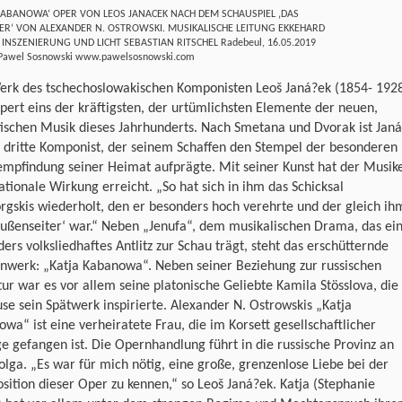
 KABANOWA‘ OPER VON LEOS JANACEK NACH DEM SCHAUSPIEL ‚DAS
ER‘ VON ALEXANDER N. OSTROWSKI. MUSIKALISCHE LEITUNG EKKEHARD
INSZENIERUNG UND LICHT SEBASTIAN RITSCHEL Radebeul, 16.05.2019
 Pawel Sosnowski www.pawelsosnowski.com
erk des tschechoslowakischen Komponisten Leoš Janá?ek (1854- 192
pert eins der kräftigsten, der urtümlichsten Elemente der neuen,
tischen Musik dieses Jahrhunderts. Nach Smetana und Dvorak ist Jan
 dritte Komponist, der seinem Schaffen den Stempel der besonderen
mpfindung seiner Heimat aufprägte. Mit seiner Kunst hat der Musik
ationale Wirkung erreicht. „So hat sich in ihm das Schicksal
gskis wiederholt, den er besonders hoch verehrte und der gleich ih
Außenseiter‘ war.“ Neben „Jenufa“, dem musikalischen Drama, das ei
ers volksliedhaftes Antlitz zur Schau trägt, steht das erschütternde
nwerk: „Katja Kabanowa“. Neben seiner Beziehung zur russischen
tur war es vor allem seine platonische Geliebte Kamila Stösslova, die
se sein Spätwerk inspirierte. Alexander N. Ostrowskis „Katja
wa“ ist eine verheiratete Frau, die im Korsett gesellschaftlicher
 gefangen ist. Die Opernhandlung führt in die russische Provinz an
lga. „Es war für mich nötig, eine große, grenzenlose Liebe bei der
ition dieser Oper zu kennen,“ so Leoš Janá?ek. Katja (Stephanie