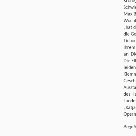
Krone
Schwie
Max Br
Wucht
„hat d
die Ge
Ticho
ihrem
an. Di
Die El
leiden
Klemm.
Gesch
Ausst
des Ha
Lande
„Katja
Opernd
Angeli