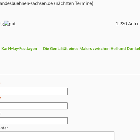
andesbuehnen-sachsen.de (nächsten Termine)
1.930 Aufru
 Karl-May-Festtagen
Die Genialität eines Malers zwischen Hell und Dunke
*
*
e
ntar