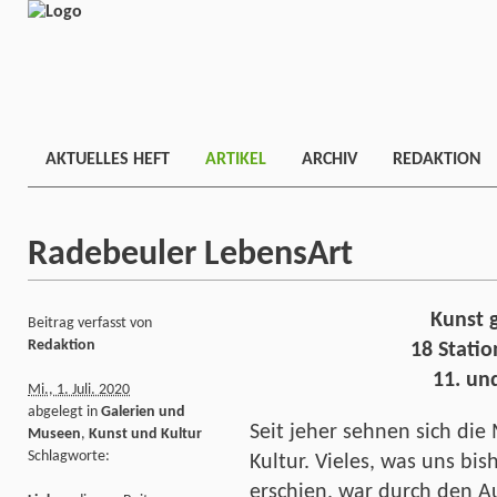
AKTUELLES HEFT
ARTIKEL
ARCHIV
REDAKTION
Radebeuler LebensArt
Kunst 
Beitrag verfasst von
Redaktion
18 Statio
11. und
Mi., 1. Juli. 2020
abgelegt in
Galerien und
Seit jeher sehnen sich di
Museen
,
Kunst und Kultur
Schlagworte:
Kultur. Vieles, was uns bis
erschien, war durch den 