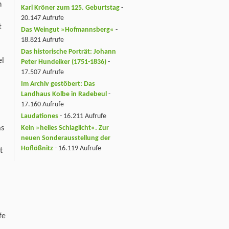
n
Karl Kröner zum 125. Geburtstag
-
20.147 Aufrufe
t
Das Weingut »Hofmannsberg«
-
18.821 Aufrufe
Das historische Porträt: Johann
el
Peter Hundeiker (1751-1836)
-
17.507 Aufrufe
Im Archiv gestöbert: Das
Landhaus Kolbe in Radebeul
-
17.160 Aufrufe
Laudationes
- 16.211 Aufrufe
as
Kein »helles Schlaglicht«. Zur
neuen Sonderausstellung der
Hoflößnitz
- 16.119 Aufrufe
t
fe