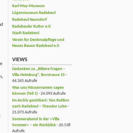
Karl-May-Museum
Lügenmuseum Radebeul
Radebeul Naundorf
nd
Radebeuler Kultur e.V.
Stadt Radebeul
Verein für Denkmalpflege und
Neues Bauen Radebeul e.V.
VIEWS
te
Gedanken zu „Bittere Fragen –
Villa Heimburg“, Borstrasse 15
-
n,
44.345 Aufrufe
Was uns Häusernamen sagen
können (Teil 1)
- 24.093 Aufrufe
Im Archiv gestöbert: Von Ratibor
nach Radebeul – Theodor Lobe
-
21.073 Aufrufe
n
Sommerabend in der »Villa
Sommer« – ein Rückblick
- 20.538
Aufrufe