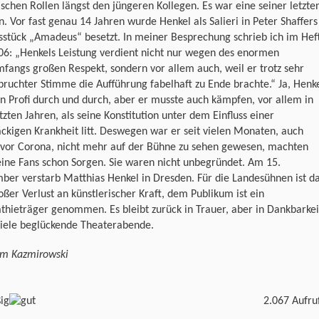
schen Rollen längst den jüngeren Kollegen. Es war eine seiner letzte
n. Vor fast genau 14 Jahren wurde Henkel als Salieri in Peter Shaffers
sstück „Amadeus“ besetzt. In meiner Besprechung schrieb ich im Hef
06: „Henkels Leistung verdient nicht nur wegen des enormen
fangs großen Respekt, sondern vor allem auch, weil er trotz sehr
ruchter Stimme die Aufführung fabelhaft zu Ende brachte.“ Ja, Henk
n Profi durch und durch, aber er musste auch kämpfen, vor allem in
tzten Jahren, als seine Konstitution unter dem Einfluss einer
ckigen Krankheit litt. Deswegen war er seit vielen Monaten, auch
 vor Corona, nicht mehr auf der Bühne zu sehen gewesen, machten
eine Fans schon Sorgen. Sie waren nicht unbegründet. Am 15.
er verstarb Matthias Henkel in Dresden. Für die Landesühnen ist d
oßer Verlust an künstlerischer Kraft, dem Publikum ist ein
hieträger genommen. Es bleibt zurück in Trauer, aber in Dankbarkei
viele beglückende Theaterabende.
am Kazmirowski
2.067 Aufru