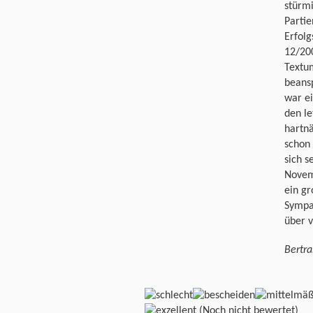
stürmi
Partie
Erfolg
12/20
Textum
beansp
war ei
den le
hartnä
schon
sich s
Novemb
ein gr
Sympat
über 
Bertr
(Noch nicht bewertet)