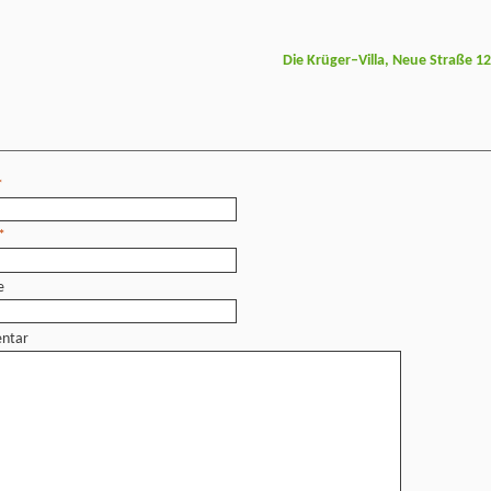
Die Krüger–Villa, Neue Straße 1
*
*
e
ntar