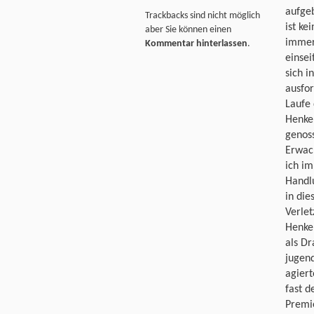
aufgeb
Trackbacks sind nicht möglich
ist ke
aber Sie können einen
immer
Kommentar hinterlassen
.
einsei
sich 
ausfor
Laufe 
Henkel
genoss
Erwac
ich im
Handl
in die
Verle
Henkel
als Dr
jugend
agier
fast d
Premi