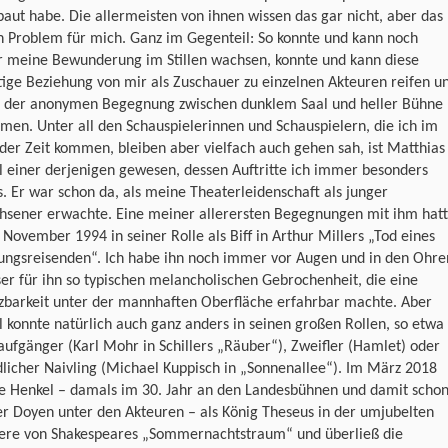
aut habe. Die allermeisten von ihnen wissen das gar nicht, aber das
in Problem für mich. Ganz im Gegenteil: So konnte und kann noch
 meine Bewunderung im Stillen wachsen, konnte und kann diese
tige Beziehung von mir als Zuschauer zu einzelnen Akteuren reifen u
in der anonymen Begegnung zwischen dunklem Saal und heller Bühne
men. Unter all den Schauspielerinnen und Schauspielern, die ich im
der Zeit kommen, bleiben aber vielfach auch gehen sah, ist Matthias
 einer derjenigen gewesen, dessen Auftritte ich immer besonders
. Er war schon da, als meine Theaterleidenschaft als junger
hsener erwachte. Eine meiner allerersten Begegnungen mit ihm hat
 November 1994 in seiner Rolle als Biff in Arthur Millers „Tod eines
ungsreisenden“. Ich habe ihn noch immer vor Augen und in den Ohre
ser für ihn so typischen melancholischen Gebrochenheit, die eine
tzbarkeit unter der mannhaften Oberfläche erfahrbar machte. Aber
 konnte natürlich auch ganz anders in seinen großen Rollen, so etwa
aufgänger (Karl Mohr in Schillers „Räuber“), Zweifler (Hamlet) oder
licher Naivling (Michael Kuppisch in „Sonnenallee“). Im März 2018
te Henkel – damals im 30. Jahr an den Landesbühnen und damit scho
er Doyen unter den Akteuren – als König Theseus in der umjubelten
ere von Shakespeares „Sommernachtstraum“ und überließ die