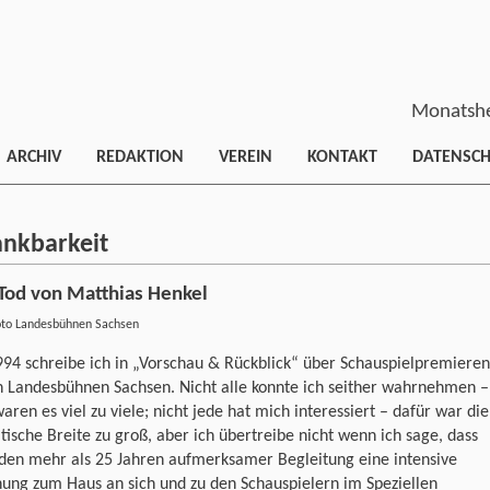
Monatshe
ARCHIV
REDAKTION
VEREIN
KONTAKT
DATENSC
ankbarkeit
Tod von Matthias Henkel
oto Landesbühnen Sachsen
994 schreibe ich in „Vorschau & Rückblick“ über Schauspielpremieren
n Landesbühnen Sachsen. Nicht alle konnte ich seither wahrnehmen –
aren es viel zu viele; nicht jede hat mich interessiert – dafür war die
ische Breite zu groß, aber ich übertreibe nicht wenn ich sage, dass
 den mehr als 25 Jahren aufmerksamer Begleitung eine intensive
ung zum Haus an sich und zu den Schauspielern im Speziellen