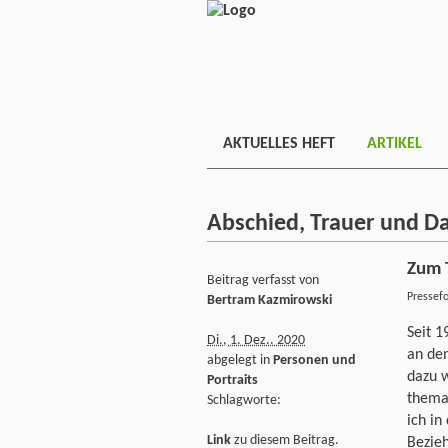
AKTUELLES HEFT
ARTIKEL
Abschied, Trauer und D
Zum 
Beitrag verfasst von
Pressef
Bertram Kazmirowski
Seit 1
Di., 1. Dez.. 2020
an de
abgelegt in
Personen und
dazu w
Portraits
themat
Schlagworte:
ich in
Link
zu diesem Beitrag.
Bezieh