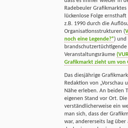
dass es immer wieder in d
Radebeuler Grafikmarktes 
lückenlose Folge ernsthaft
z.B. 1990 durch die Auflös
Organisationsstrukturen (
V
noch eine Legende?“
) und
brandschutzertüchtigende 
Veranstaltungsräume
(VUR
Grafikmarkt zieht um von
Das diesjährige Grafikmar
Redaktion von „Vorschau u
Nähe erleben. An beiden 
eigenen Stand vor Ort. Di
verständlicherweise ein we
man sich, dass der Grafik
war, andererseits lag übe