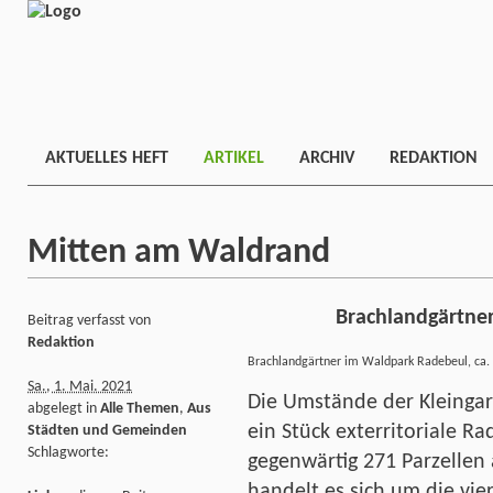
AKTUELLES HEFT
ARTIKEL
ARCHIV
REDAKTION
Mitten am Waldrand
Brachlandgärtne
Beitrag verfasst von
Redaktion
Brachlandgärtner im Waldpark Radebeul, ca.
Sa., 1. Mai. 2021
Die Umstände der Kleinga
abgelegt in
Alle Themen
,
Aus
ein Stück exterritoriale R
Städten und Gemeinden
Schlagworte:
gegenwärtig 271 Parzellen
handelt es sich um die vie