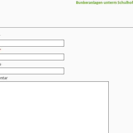
Bunkeranlagen unterm Schulho
*
*
e
ntar