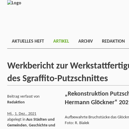
AKTUELLES HEFT
ARTIKEL
ARCHIV
REDAKTION
Werkbericht zur Werkstattfert
des Sgraffito-Putzschnittes
„Rekonstruktion Putzsc
Beitrag verfasst von
Hermann Glöckner“ 202
Redaktion
Mi., 1. Dez.. 2021
Aufbewahrte Bruchstücke das Glöckne
abgelegt in
Aus Städten und
Foto: R. Bialek
Gemeinden
,
Geschichte und