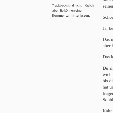
seine
Trackbacks sind nicht möglich
aber Sie können einen
Kommentar hinterlassen
.
Schön
Ja, be
Das u
aber 
Das k
Du si
wicht
bis d
hat u
frage
Sophi
Kalte