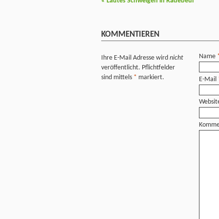
«
Lautes Schweigen in Radebeul
KOMMENTIEREN
Name
Ihre E-Mail Adresse wird
nicht
veröffentlicht. Pflichtfelder
sind mittels
*
markiert.
E-Mail
Websit
Komme