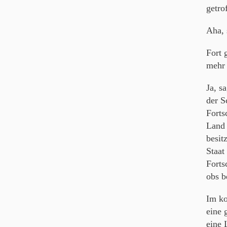
getro
Aha, 
Fort 
mehr
Ja, s
der S
Forts
Land 
besit
Staat
Forts
obs b
Im ko
eine 
eine 