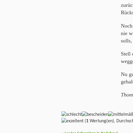
zurüc
Rücks
Noch 
nie w
solls
Stell
wegg
Nu guc
geha
Thom
(
1
Wertung(en), Durchsch