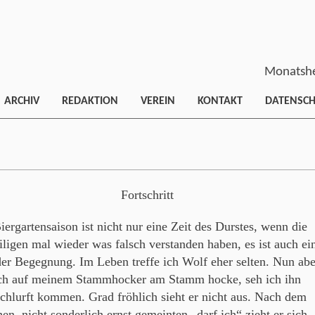
Monatshe
ARCHIV
REDAKTION
VEREIN
KONTAKT
DATENSC
Fortschritt
iergartensaison ist nicht nur eine Zeit des Durstes, wenn die
iligen mal wieder was falsch verstanden haben, es ist auch ei
der Begegnung. Im Leben treffe ich Wolf eher selten. Nun abe
ch auf meinem Stammhocker am Stamm hocke, seh ich ihn
chlurft kommen. Grad fröhlich sieht er nicht aus. Nach dem
hen, nicht sonderlich ernst gemeinten „darf ich“ zieht er sich