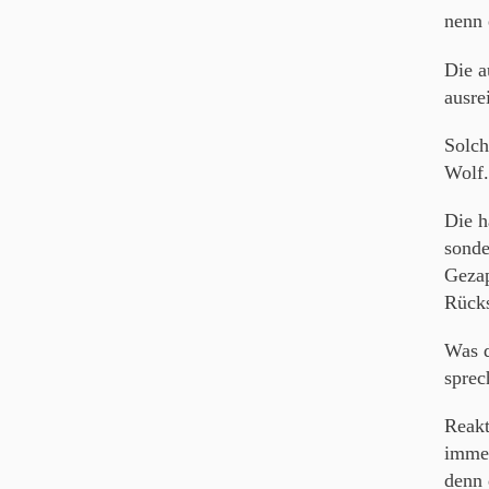
nenn 
Die a
ausre
Solch
Wolf.
Die h
sonde
Gezap
Rücks
Was d
sprec
Reakt
immer
denn 