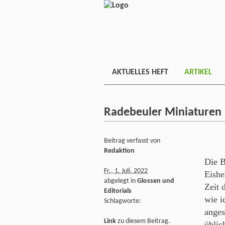
AKTUELLES HEFT
ARTIKEL
Radebeuler Miniaturen
Beitrag verfasst von
Redaktion
Die B
Fr., 1. Juli. 2022
Eishe
abgelegt in
Glossen und
Zeit 
Editorials
wie i
Schlagworte:
anges
Link
zu diesem Beitrag.
üblic