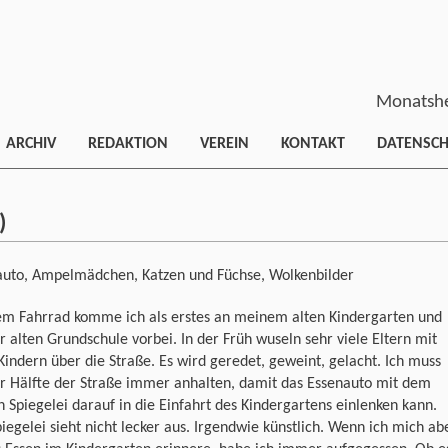
Monatshe
ARCHIV
REDAKTION
VEREIN
KONTAKT
DATENSC
)
auto, Ampelmädchen, Katzen und Füchse, Wolkenbilder
em Fahrrad komme ich als erstes an meinem alten Kindergarten und
 alten Grundschule vorbei. In der Früh wuseln sehr viele Eltern mit
Kindern über die Straße. Es wird geredet, geweint, gelacht. Ich muss
er Hälfte der Straße immer anhalten, damit das Essenauto mit dem
 Spiegelei darauf in die Einfahrt des Kindergartens einlenken kann.
iegelei sieht nicht lecker aus. Irgendwie künstlich. Wenn ich mich ab