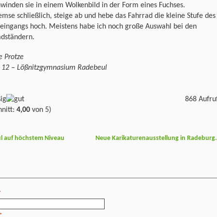
winden sie in einem Wolkenbild in der Form eines Fuchses.
emse schließlich, steige ab und hebe das Fahrrad die kleine Stufe des
reingangs hoch. Meistens habe ich noch große Auswahl bei den
adständern.
e Protze
e 12 – Lößnitzgymnasium Radebeul
868 Aufru
nitt:
4,00
von 5)
l auf höchstem Niveau
Neue Karikaturenausstellung in Radeburg
*
*