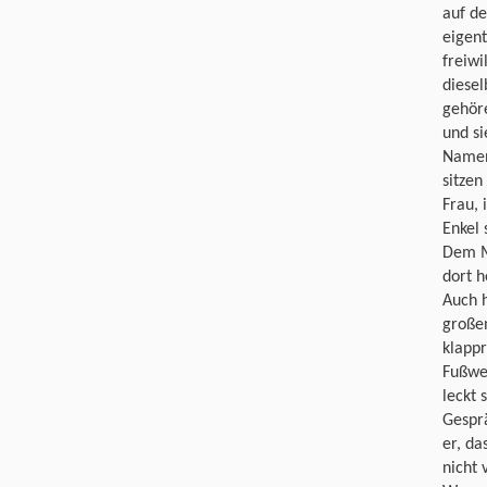
auf de
eigent
freiwi
diese
gehöre
und si
Namen 
sitzen
Frau,
Enkel s
Dem M
dort h
Auch h
große
klappr
Fußwe
leckt 
Gespr
er, da
nicht 