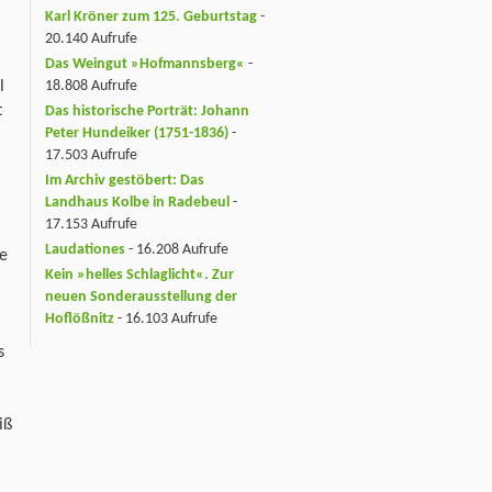
Karl Kröner zum 125. Geburtstag
-
20.140 Aufrufe
Das Weingut »Hofmannsberg«
-
l
18.808 Aufrufe
t
Das historische Porträt: Johann
Peter Hundeiker (1751-1836)
-
17.503 Aufrufe
Im Archiv gestöbert: Das
Landhaus Kolbe in Radebeul
-
17.153 Aufrufe
Laudationes
- 16.208 Aufrufe
ie
Kein »helles Schlaglicht«. Zur
neuen Sonderausstellung der
Hoflößnitz
- 16.103 Aufrufe
s
iß