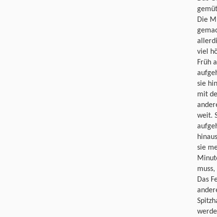
gemütl
Die M
gemach
allerd
viel h
Früh 
aufgeh
sie hi
mit de
andere
weit. 
aufgeh
hinaus
sie me
Minute
muss,
Das Fe
andere
Spitzh
werde 