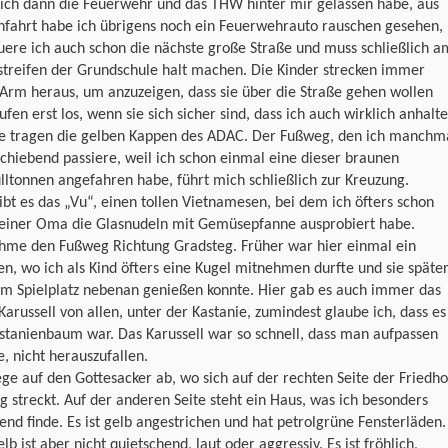
ich dann die Feuerwehr und das THW hinter mir gelassen habe, aus
nfahrt habe ich übrigens noch ein Feuerwehrauto rauschen gesehen,
ere ich auch schon die nächste große Straße und muss schließlich a
streifen der Grundschule halt machen. Die Kinder strecken immer
Arm heraus, um anzuzeigen, dass sie über die Straße gehen wollen
ufen erst los, wenn sie sich sicher sind, dass ich auch wirklich anhalte
lle tragen die gelben Kappen des ADAC. Der Fußweg, den ich manchm
chiebend passiere, weil ich schon einmal eine dieser braunen
ltonnen angefahren habe, führt mich schließlich zur Kreuzung.
ibt es das „Vu“, einen tollen Vietnamesen, bei dem ich öfters schon
einer Oma die Glasnudeln mit Gemüsepfanne ausprobiert habe.
ehme den Fußweg Richtung Gradsteg. Früher war hier einmal ein
en, wo ich als Kind öfters eine Kugel mitnehmen durfte und sie späte
em Spielplatz nebenan genießen konnte. Hier gab es auch immer das
Karussell von allen, unter der Kastanie, zumindest glaube ich, dass es
stanienbaum war. Das Karussell war so schnell, dass man aufpassen
, nicht herauszufallen.
ege auf den Gottesacker ab, wo sich auf der rechten Seite der Friedho
g streckt. Auf der anderen Seite steht ein Haus, was ich besonders
end finde. Es ist gelb angestrichen und hat petrolgrüne Fensterläden.
lb ist aber nicht quietschend, laut oder aggressiv. Es ist fröhlich,