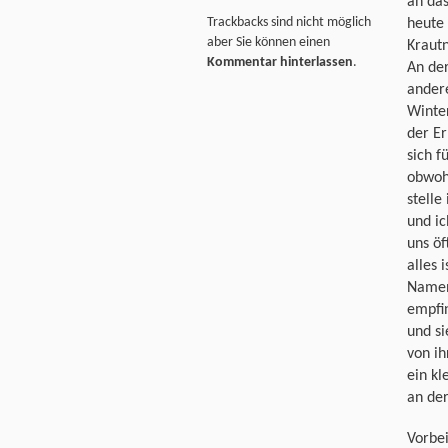
an da
Trackbacks sind nicht möglich
heute 
aber Sie können einen
Krautn
Kommentar hinterlassen
.
An de
andere
Winter
der E
sich 
obwoh
stelle
und ic
uns ö
alles 
Namen
empfin
und si
von ih
ein kl
an der
Vorbei