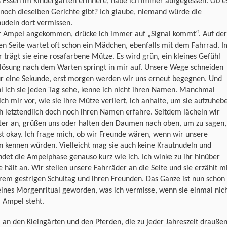
s Essen im Kindergarten erinnere, habe ich immer aufgegessen. Ob e
noch dieselben Gerichte gibt? Ich glaube, niemand würde die
udeln dort vermissen.
r Ampel angekommen, drücke ich immer auf „Signal kommt“. Auf der
n Seite wartet oft schon ein Mädchen, ebenfalls mit dem Fahrrad. I
 trägt sie eine rosafarbene Mütze. Es wird grün, ein kleines Gefühl
rlösung nach dem Warten springt in mir auf. Unsere Wege schneiden
für eine Sekunde, erst morgen werden wir uns erneut begegnen. Und
l ich sie jeden Tag sehe, kenne ich nicht ihren Namen. Manchmal
 ich mir vor, wie sie ihre Mütze verliert, ich anhalte, um sie aufzuheb
h letztendlich doch noch ihren Namen erfahre. Seitdem lächeln wir
fter an, grüßen uns oder halten den Daumen nach oben, um zu sagen,
ist okay. Ich frage mich, ob wir Freunde wären, wenn wir unsere
 kennen würden. Vielleicht mag sie auch keine Krautnudeln und
det die Ampelphase genauso kurz wie ich. Ich winke zu ihr hinüber
e hält an. Wir stellen unsere Fahrräder an die Seite und sie erzählt m
rem gestrigen Schultag und ihren Freunden. Das Ganze ist nun schon
eines Morgenritual geworden, was ich vermisse, wenn sie einmal nic
 Ampel steht.
 an den Kleingärten und den Pferden, die zu jeder Jahreszeit drauße