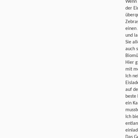
Wenn 
der Ei
überqu
Zebra
einen 
und la
Sie a
auch s
Biomül
Hier g
mit m
Ich n
Eislad
auf d
beste 
ein Ka
musste
Ich bi
entlan
einlad
Das Ge