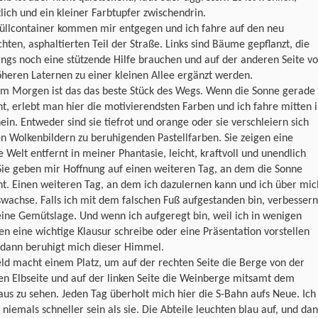
ich und ein kleiner Farbtupfer zwischendrin.
üllcontainer kommen mir entgegen und ich fahre auf den neu
ten, asphaltierten Teil der Straße. Links sind Bäume gepflanzt, die
ings noch eine stützende Hilfe brauchen und auf der anderen Seite v
öheren Laternen zu einer kleinen Allee ergänzt werden.
am Morgen ist das das beste Stück des Wegs. Wenn die Sonne gerade
t, erlebt man hier die motivierendsten Farben und ich fahre mitten 
nein. Entweder sind sie tiefrot und orange oder sie verschleiern sich
n Wolkenbildern zu beruhigenden Pastellfarben. Sie zeigen eine
 Welt entfernt in meiner Phantasie, leicht, kraftvoll und unendlich
Sie geben mir Hoffnung auf einen weiteren Tag, an dem die Sonne
t. Einen weiteren Tag, an dem ich dazulernen kann und ich über mic
wachse. Falls ich mit dem falschen Fuß aufgestanden bin, verbessern
ine Gemütslage. Und wenn ich aufgeregt bin, weil ich in wenigen
n eine wichtige Klausur schreibe oder eine Präsentation vorstellen
 dann beruhigt mich dieser Himmel.
ld macht einem Platz, um auf der rechten Seite die Berge von der
n Elbseite und auf der linken Seite die Weinberge mitsamt dem
aus zu sehen. Jeden Tag überholt mich hier die S-Bahn aufs Neue. Ich
niemals schneller sein als sie. Die Abteile leuchten blau auf, und da