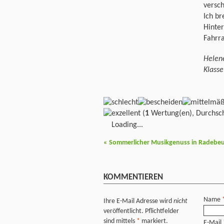
versch
Ich br
Hinte
Fahrr
Helen
Klass
(
1
Wertung(en), Durchsch
Loading...
«
Sommerlicher Musikgenuss in Radebeu
KOMMENTIEREN
Name
Ihre E-Mail Adresse wird
nicht
veröffentlicht. Pflichtfelder
sind mittels
*
markiert.
E-Mail