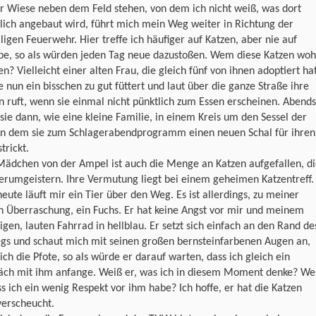
r Wiese neben dem Feld stehen, von dem ich nicht weiß, was dort
lich angebaut wird, führt mich mein Weg weiter in Richtung der
lligen Feuerwehr. Hier treffe ich häufiger auf Katzen, aber nie auf
lbe, so als würden jeden Tag neue dazustoßen. Wem diese Katzen woh
n? Vielleicht einer alten Frau, die gleich fünf von ihnen adoptiert ha
e nun ein bisschen zu gut füttert und laut über die ganze Straße ihre
ruft, wenn sie einmal nicht pünktlich zum Essen erscheinen. Abends
 sie dann, wie eine kleine Familie, in einem Kreis um den Sessel der
 in dem sie zum Schlagerabendprogramm einen neuen Schal für ihren
trickt.
ädchen von der Ampel ist auch die Menge an Katzen aufgefallen, d
erumgeistern. Ihre Vermutung liegt bei einem geheimen Katzentreff.
eute läuft mir ein Tier über den Weg. Es ist allerdings, zu meiner
n Überraschung, ein Fuchs. Er hat keine Angst vor mir und meinem
igen, lauten Fahrrad in hellblau. Er setzt sich einfach an den Rand de
gs und schaut mich mit seinen großen bernsteinfarbenen Augen an,
sich die Pfote, so als würde er darauf warten, dass ich gleich ein
äch mit ihm anfange. Weiß er, was ich in diesem Moment denke? We
ss ich ein wenig Respekt vor ihm habe? Ich hoffe, er hat die Katzen
verscheucht.