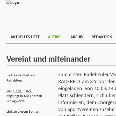
AKTUELLES HEFT
ARTIKEL
ARCHIV
REDAKTION
Vereint und miteinander
Zum ersten Radebeuler Ve
Beitrag verfasst von
Redaktion
RADEBEUL am 3.9. vor den
eingeladen. Von 10 bis 14
Sa., 1. Okt.. 2022
Platz schlendern, sich übe
abgelegt in
Alle Themen
Schlagworte:
informieren, dem Chorges
von Sportvereinen zusehen
Link
zu diesem Beitrag.