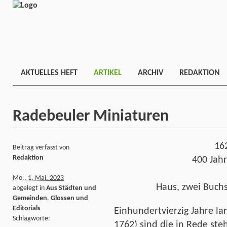
AKTUELLES HEFT
ARTIKEL
ARCHIV
REDAKTION
Radebeuler Miniaturen
16
Beitrag verfasst von
Redaktion
400 Jah
Mo., 1. Mai. 2023
Haus, zwei Buch
abgelegt in
Aus Städten und
Gemeinden
,
Glossen und
Editorials
Einhundertvierzig Jahre lan
Schlagworte:
1762) sind die in Rede st