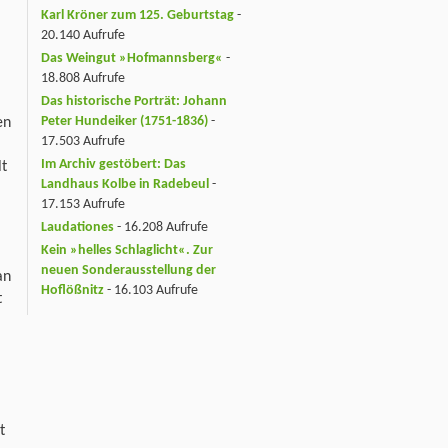
Karl Kröner zum 125. Geburtstag
-
20.140 Aufrufe
Das Weingut »Hofmannsberg«
-
18.808 Aufrufe
Das historische Porträt: Johann
Peter Hundeiker (1751-1836)
-
en
17.503 Aufrufe
Im Archiv gestöbert: Das
lt
Landhaus Kolbe in Radebeul
-
17.153 Aufrufe
Laudationes
- 16.208 Aufrufe
Kein »helles Schlaglicht«. Zur
neuen Sonderausstellung der
an
Hoflößnitz
- 16.103 Aufrufe
t
t