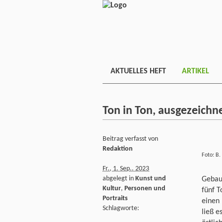
AKTUELLES HEFT
ARTIKEL
Ton in Ton, ausgezeichn
Beitrag verfasst von
Redaktion
Foto: B.
Fr., 1. Sep.. 2023
abgelegt in
Kunst und
Gebaue
Kultur
,
Personen und
fünf T
Portraits
einen 
Schlagworte:
ließ e