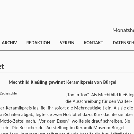
Monatshe
ARCHIV
REDAKTION
VEREIN
KONTAKT
DATENSC
et
Mechthild Kießling gewinnt Keramikpreis von Bürgel
 Zscheischler
„Ton in Ton“. Als Mechthild Kießlin
die Ausschreibung für den Walter-
r-Keramikpreis las, fiel ihr sofort die Mehrdeutigkeit ein. Als sie die
on-Schalen abgab, legte sie zwei Holzlöffel dazu. Kurz dachte sie über
Motto-Zettel nach. „Vor dem Essen“, wollte sie drauf schreiben. Sie
s sein. Die Besucher der Ausstellung im Keramik-Museum Bürgel,