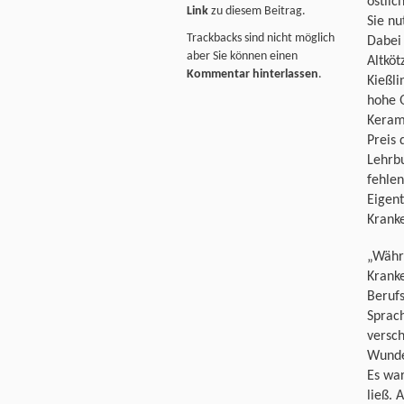
östlic
Link
zu diesem Beitrag.
Sie nu
Trackbacks sind nicht möglich
Dabei 
aber Sie können einen
Altköt
Kommentar hinterlassen
.
Kießli
hohe 
Kerami
Preis 
Lehrb
fehlen
Eigent
Krank
„Währ
Krank
Berufs
Sprach
versch
Wunder
Es wa
ließ. 