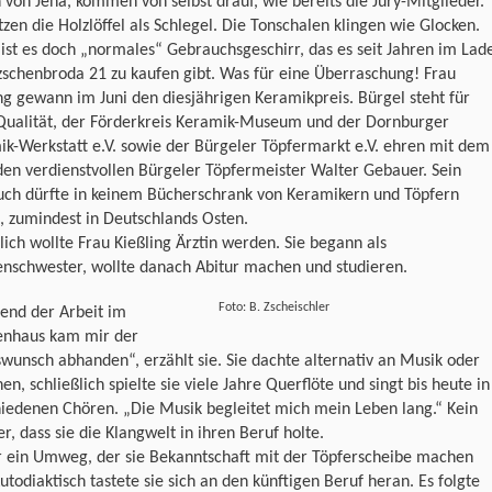
h von Jena, kommen von selbst drauf, wie bereits die Jury-Mitglieder.
tzen die Holzlöffel als Schlegel. Die Tonschalen klingen wie Glocken.
ist es doch „normales“ Gebrauchsgeschirr, das es seit Jahren im Lad
zschenbroda 21 zu kaufen gibt. Was für eine Überraschung! Frau
ng gewann im Juni den diesjährigen Keramikpreis. Bürgel steht für
Qualität, der Förderkreis Keramik-Museum und der Dornburger
k-Werkstatt e.V. sowie der Bürgeler Töpfermarkt e.V. ehren mit dem
den verdienstvollen Bürgeler Töpfermeister Walter Gebauer. Sein
uch dürfte in keinem Bücherschrank von Keramikern und Töpfern
, zumindest in Deutschlands Osten.
lich wollte Frau Kießling Ärztin werden. Sie begann als
enschwester, wollte danach Abitur machen und studieren.
Foto: B. Zscheischler
end der Arbeit im
enhaus kam mir der
wunsch abhanden“, erzählt sie. Sie dachte alternativ an Musik oder
en, schließlich spielte sie viele Jahre Querflöte und singt bis heute in
iedenen Chören. „Die Musik begleitet mich mein Leben lang.“ Kein
, dass sie die Klangwelt in ihren Beruf holte.
r ein Umweg, der sie Bekanntschaft mit der Töpferscheibe machen
Autodiaktisch tastete sie sich an den künftigen Beruf heran. Es folgte