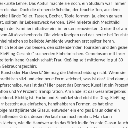
erkürzte Lehre. Das Abitur machte sie noch, ein Studium war immer
rreichbar. Doch die drehende Scheibe, der feuchte Ton, aus dem
ckte Hände Teller, Tassen, Becher, Töpfe formen, ja, einen ganzen
t, sollten ihr Lebenszweck werden. 1994 mietete sich Mechthild
ng in der Familieninitiative ein, im ersten renovierten Dreiseithof am
von Altkötzschenbroda. Die vielen Kneipen und das heute bei Tourist
nheimischen so beliebte Ambiente wuchsen erst später heran.
hlich lebt sie von beiden, den schlendernden Touristen und den gezie
„Kießling-Geschirr“ suchenden Einheimischen. Gemeinsam mit ihrer
eiterin Irene Kranich schafft Frau Kießling seit mittlerweile gut 30
n Gebrauchsgeschirr.
s Kunst oder Handwerk? Sie mag die Unterscheidung nicht. Wenn sie
reibtisch sitzt und eine neue Form zeichnet, was ist das? Und dann, 
pferscheibe, was ist das? Hier passt das Bonmot: Kunst ist ein Prozen
ation und 99 Prozent Transpiration. Am Ende ist das Gesamtergebnis
eidend. Richtig ist: Farbe und Schnörkel sind nicht ihr Ding. Kießling-
rr besteht aus einfachen, handhabbaren Formen, es hat eine
bige mattglänzende Glasur, entweder ein erdiges Braun oder ein
khaltendes Grün, dessen Verlauf man noch erahnt. Man kann
llziehen, wie die Handwerkerin das Stück in die feuchte Glasur tauch