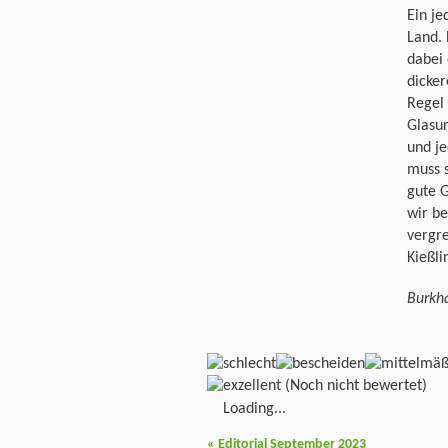
Ein je
Land. 
dabei 
dicker
Regel
Glasur
und je
muss 
gute 
wir be
vergre
Kießli
Burkha
(Noch nicht bewertet)
Loading...
«
Editorial September 2023