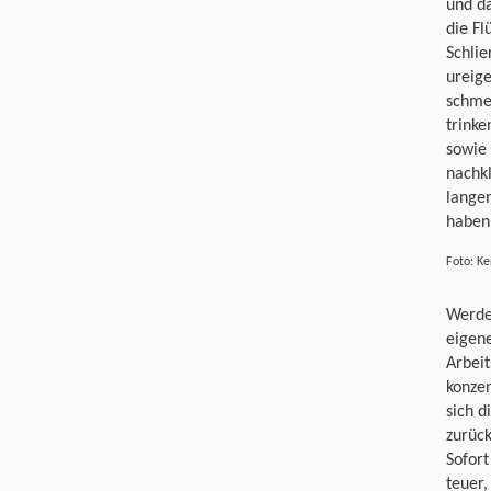
und da
die Fl
Schlie
ureige
schmei
trinke
sowie 
nachk
lange
haben
Foto: K
Werdeg
eigene
Arbei
konzen
sich d
zurück
Sofort
teuer,