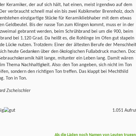
der Keramiker, der auf sich hält, hat einen, meist irgendwo auf dem
Der verbraucht schnell mal ein bis zwei Kubikmeter Brennholz, doch
entstehen einzigartige Stücke für Keramikliebhaber mit dem etwas
en Geldbeutel. Bis der nasse Ton zum Klingen kommt, muss er in der
 zweimal gebrannt werden, beim Schrühbrand bei um die 900, beim
brand bei 1.120 Grad. Da heißt es, die Rohlinge im Ofen gut stapeln
de Lücke nutzen. Trotzdem: Einer der ältesten Berufe der Menschhei
sich heute Gedanken über den ökologischen Fußabdruck machen. Doc
Gebrauchskeramik hält lange, mitunter ein Leben lang. Damit wären
im Thema Nachhaltigkeit. Also: den Ton angeben, sich nicht im Ton
ifen, sondern den richtigen Ton treffen. Das klappt bei Mechthild
ng. Ton in Ton.
rd Zscheischler
1.051 Aufru
Als die Läden noch Namen von Leuten truge