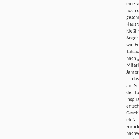
eine v
noch e
geschi
Hausra
Kießli
Anger 
wie Ei
Tatsäc
nach 
Mitarb
Jahre
Ist da
am Sch
der Tö
Inspir
entsch
Geschi
einfar
zurüc
nachvo