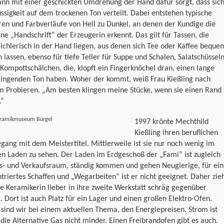
nn mit einer geschickten Umdrehung der Hand dafür sorgt, dass sic
üssigkeit auf dem trockenen Ton verteilt. Dabei entstehen typische
ren und Farbverläufe von Hell zu Dunkel, an denen der Kundige die
ne „Handschrift“ der Erzeugerin erkennt. Das gilt für Tassen, die
chlerisch in der Hand liegen, aus denen sich Tee oder Kaffee beque
n lassen, ebenso für tiefe Teller für Suppe und Schalen, Salatschüssel
Kompottschälchen, die, klopft ein Fingerknöchel dran, einen lange
lingenden Ton haben. Woher der kommt, weiß Frau Kießling nach
m Probieren. „Am besten klingen meine Stücke, wenn sie einen Rand
.“
eramikmuseum Bürgel
1997 krönte Mechthild
Kießling ihren beruflichen
ang mit dem Meistertitel. Mittlerweile ist sie nur noch wenig im
n Laden zu sehen. Der Laden im Erdgeschoß der „Fami“ ist zugleich
ts- und Verkaufsraum, ständig kommen und gehen Neugierige, für ein
triertes Schaffen und „Wegarbeiten“ ist er nicht geeignet. Daher zie
ie Keramikerin lieber in ihre zweite Werkstatt schräg gegenüber
. Dort ist auch Platz für ein Lager und einen großen Elektro-Ofen.
 sind wir bei einem aktuellen Thema, den Energiepreisen. Strom ist
 die Alternative Gas nicht minder. Einen Freibrandofen gibt es auch.