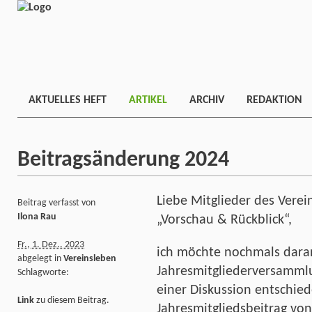
AKTUELLES HEFT
ARTIKEL
ARCHIV
REDAKTION
Beitragsänderung 2024
Liebe Mitglieder des Verei
Beitrag verfasst von
Ilona Rau
„Vorschau & Rückblick“,
Fr., 1. Dez.. 2023
ich möchte nochmals daran
abgelegt in
Vereinsleben
Jahresmitgliederversamml
Schlagworte:
einer Diskussion entschie
Link
zu diesem Beitrag.
Jahresmitgliedsbeitrag von